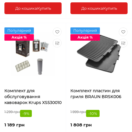
До кошика
Купить
До кошика
Купить
Популярний
Популярний
Акція %
Акція %
Комплект для
Комплект пластин для
обслуговування
гриля BRAUN BRSK006
кавоварок Krups XS530010
1 299 грн
1 999 грн
-9%
-10%
1 189 грн
1 808 грн