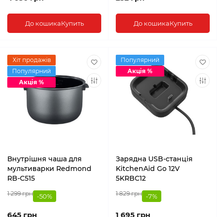
До кошика
Купить
До кошика
Купить
Хіт продажів
Популярний
Популярний
Акція %
Акція %
Внутрішня чаша для
Зарядна USB-станція
мультиварки Redmond
KitchenAid Go 12V
RB-C515
5KRBC12
1 299 грн
1 829 грн
-50%
-7%
645 грн
1 695 грн