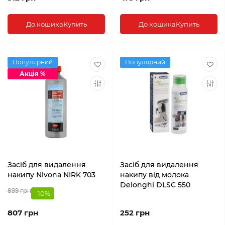
До кошика
Купить
До кошика
Купить
Популярний
Популярний
Акція %
Засіб для видалення
Засіб для видалення
накипу Nivona NIRK 703
накипу від молока
Delonghi DLSC 550
899 грн
-10%
807 грн
252 грн