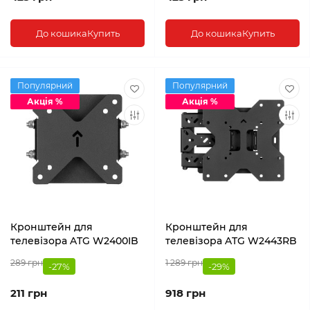
До кошика
Купить
До кошика
Купить
Популярний
Популярний
Акція %
Акція %
Кронштейн для
Кронштейн для
телевізора ATG W2400IB
телевізора ATG W2443RB
289 грн
1 289 грн
-27%
-29%
211 грн
918 грн