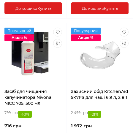
До кошика
Купить
До кошика
Купить
Популярний
Популярний
Акція %
Акція %
Засіб для чищення
Захисний обід KitchenAid
капучинатора Nivona
5K7PS для чаші 6,9 л, 2 в 1
NICC 705, 500 мл
799 грн
2 499 грн
-10%
-21%
716 грн
1 972 грн