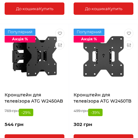
До кошика
Купить
До кошика
Купить
Популярний
Популярний
Акція %
Акція %
Кронштейн для
Кронштейн для
телевізора ATG W2450AB
телевізора ATG W2450TB
769 грн
499 грн
-29%
-39%
544 грн
302 грн