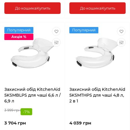
До кошика
Купить
До кошика
Купить
Популярний
Популярний
Акція %
Захисний обід KitchenAid
Захисний обід KitchenAid
5KSMBLPS для чаші 6,6 л /
5KSMTHPS для чаші 4,8 л,
6,9 л
2 в 1
3 999 грн
-7%
3 704 грн
4 039 грн