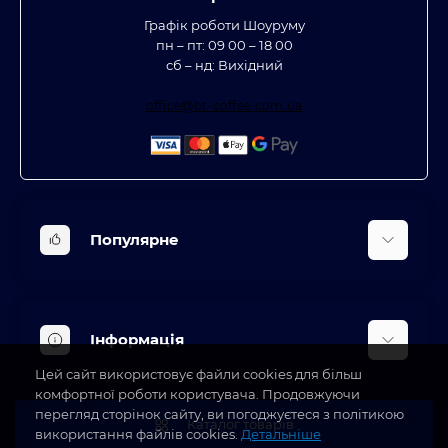
Графік роботи Шоуруму
пн – пт: 09 00 – 18 00
сб – нд: Вихідний
office@bt-coffee.com.ua
Популярне
Вбудована техніка
Кліматична техніка
Інформація
Аксесуари та насадки
Цей сайт використовує файли cookies для більш
Будинок, сад, город
Доставка
комфортної роботи користувача. Продовжуючи
Косметичні прилади
перегляд сторінок сайту, ви погоджуєтеся з політикою
Про магазин
Каталог товарів
використання файлів cookies.
Детальніше