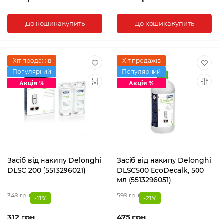
До кошика
Купить
До кошика
Купить
Хіт продажів
Хіт продажів
Популярний
Популярний
Акція %
Акція %
Засіб від накипу Delonghi
Засіб від накипу Delonghi
DLSC 200 (5513296021)
DLSC500 EcoDecalk, 500
мл (5513296051)
349 грн
599 грн
-11%
-21%
312 грн
475 грн