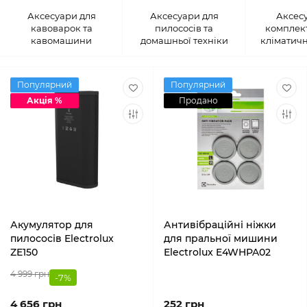
Аксесуари для
Аксесуари для
Аксесу
кавоварок та
пилососів та
комплект
кавомашини
домашньої техніки
кліматичн
Популярний
Популярний
Акція %
Продано
Акумулятор для
Антивібраційні ніжки
пилососів Electrolux
для пральної мишини
ZE150
Electrolux E4WHPA02
4 999 грн
-7%
4 656 грн
252 грн