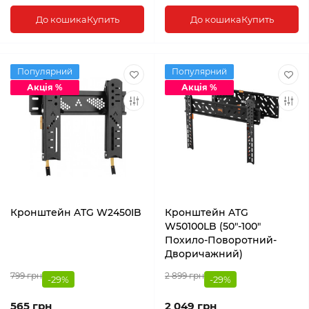
До кошика
Купить
До кошика
Купить
Популярний
Популярний
Акція %
Акція %
Кронштейн ATG W2450IB
Кронштейн ATG
W50100LB (50"-100"
Похило-Поворотний-
Дворичажний)
799 грн
2 899 грн
-29%
-29%
565 грн
2 049 грн