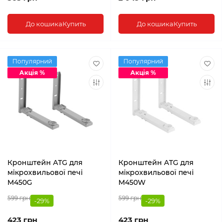
До кошика
Купить
До кошика
Купить
Популярний
Популярний
Акція %
Акція %
Кронштейн ATG для
Кронштейн ATG для
мікрохвильової печі
мікрохвильової печі
M450G
M450W
599 грн
599 грн
-29%
-29%
423 грн
423 грн