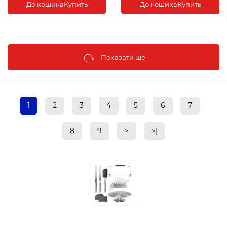
До кошика
Купить
До кошика
Купить
Показати ще
1
2
3
4
5
6
7
8
9
>
>|