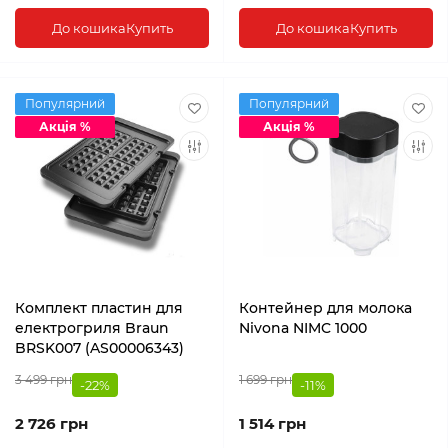
До кошика
Купить
До кошика
Купить
Популярний
Популярний
Акція %
Акція %
Комплект пластин для
Контейнер для молока
електрогриля Braun
Nivona NIMC 1000
BRSK007 (AS00006343)
3 499 грн
1 699 грн
-22%
-11%
2 726 грн
1 514 грн