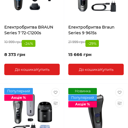
Електробритва BRAUN
Електробритва Braun
Series 7 72-C1200s
Series 9 9615s
10 999 грн
21 999 грн
-24%
-29%
8 373 грн
15 666 грн
До кошика
Купить
До кошика
Купить
Популярний
Новинка
Акція %
Популярний
Акція %