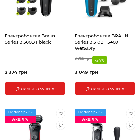
Електробритва Braun
Електробритва BRAUN
Series 3 300BT black
Series 3 310BT 5409
Wet&Dry
3 999 грн
-24%
2 374 грн
3 049 грн
До кошика
Купить
До кошика
Купить
Популярний
Популярний
Акція %
Акція %