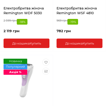
Електробритва жіноча
Електробритва жіноча
Remington WDF 5030
Remington WSF 4810
2 599 грн
969 грн
-18%
-19%
2 119 грн
782 грн
До кошика
Купить
До кошика
Купить
Новинка
Популярний
Акція %