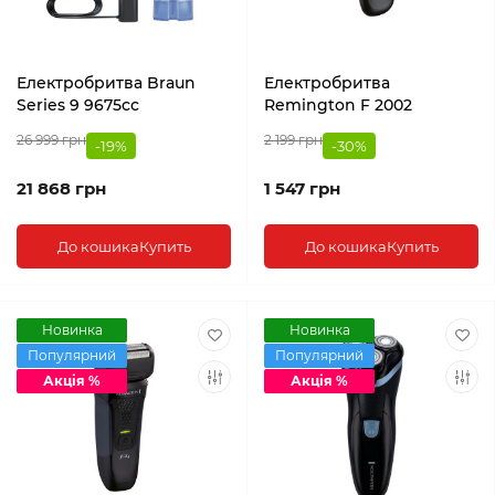
Електробритва Braun
Електробритва
Series 9 9675cc
Remington F 2002
26 999 грн
2 199 грн
-19%
-30%
21 868 грн
1 547 грн
До кошика
Купить
До кошика
Купить
Новинка
Новинка
Популярний
Популярний
Акція %
Акція %