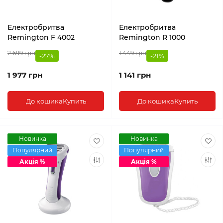
Електробритва
Електробритва
Remington F 4002
Remington R 1000
2 699 грн
1 449 грн
-27%
-21%
1 977 грн
1 141 грн
До кошика
Купить
До кошика
Купить
Новинка
Новинка
Популярний
Популярний
Акція %
Акція %