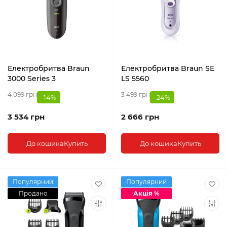
Електробритва Braun
Електробритва Braun SE
3000 Series 3
LS 5560
4 099 грн
3 499 грн
-14%
-24%
3 534 грн
2 666 грн
До кошика
Купить
До кошика
Купить
Популярний
Популярний
Продано
Акція %