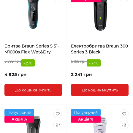
Бритва Braun Series 5 51-
Електробритва Braun 300
M1000s Flex Wet&Dry
Series 3 Black
6 599 грн
5 199 грн
-25%
-57%
4 925 грн
2 241 грн
До кошика
Купить
До кошика
Купить
Популярний
Популярний
Акція %
Акція %