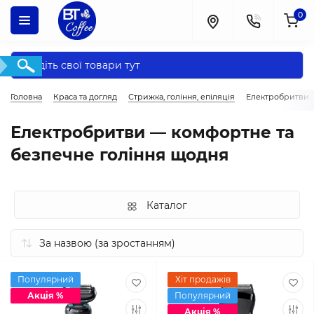
0
Головна
Краса та догляд
Стрижка, гоління, епіляція
Електробритви
Електробритви — комфортне та
безпечне гоління щодня
Каталог
Популярний
Хіт продажів
Акція %
Популярний
Акція %