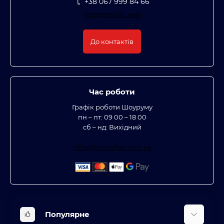
+38 067 999 84 66
Передзвоніть мені
До контактів
Час роботи
Графік роботи Шоуруму
пн – пт: 09 00 – 18 00
сб – нд: Вихідний
office@bt-coffee.com.ua
Популярне