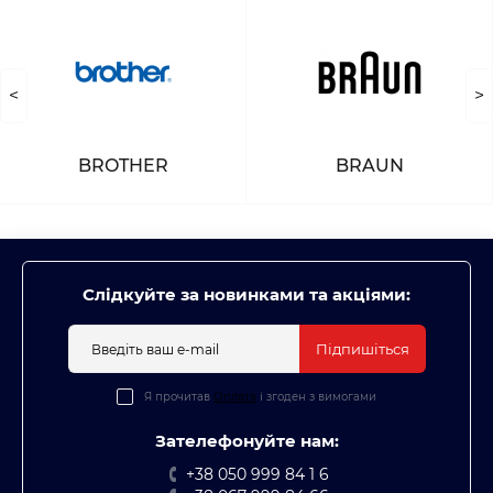
<
>
BROTHER
BRAUN
Слідкуйте за новинками та акціями:
Підпишіться
Я прочитав
Оплата
і згоден з вимогами
Зателефонуйте нам:
+38 050 999 84 1 6