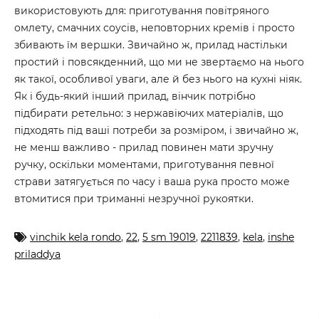
використовують для: приготування повітряного
омлету, смачних соусів, неповторних кремів і просто
збивають їм вершки. Звичайно ж, прилад настільки
простий і повсякденний, що ми не звертаємо на нього
як такої, особливої уваги, але й без нього на кухні ніяк.
Як і будь-який інший прилад, вінчик потрібно
підбирати ретельно: з нержавіючих матеріалів, що
підходять під ваші потреби за розміром, і звичайно ж,
не менш важливо - прилад повинен мати зручну
ручку, оскільки моментами, приготування певної
страви затягується по часу і ваша рука просто може
втомитися при триманні незручної рукоятки.
vinchik kela rondo
,
22
,
5 sm 19019
,
2211839
,
kela
,
inshe
priladdya