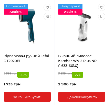
Популярний
Популярний
Акція %
Акція %
Відпарювач ручний Tefal
Віконний пилосос
DT2020E1
Karcher WV 2 Plus NP
(1.633-661.0)
2 999 грн
3 999 грн
-42%
-27%
1 733 грн
2 906 грн
До кошика
Купить
До кошика
Купить