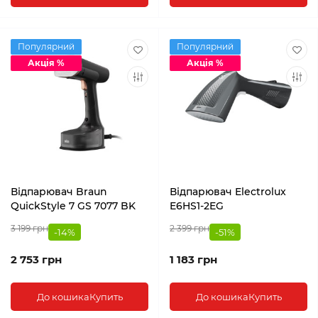
Популярний
Популярний
Акція %
Акція %
Відпарювач Braun
Відпарювач Electrolux
QuickStyle 7 GS 7077 BK
E6HS1-2EG
3 199 грн
2 399 грн
-14%
-51%
2 753 грн
1 183 грн
До кошика
Купить
До кошика
Купить