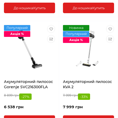
До кошика
Купить
До кошика
Купить
Популярний
Новинка
Акція %
Популярний
Акція %
Акумуляторний пилосос
Акумуляторний пилосос
Gorenje SVC216300FLA
KVA 2
8 899 грн
11 999 грн
-27%
-33%
6 538 грн
7 999 грн