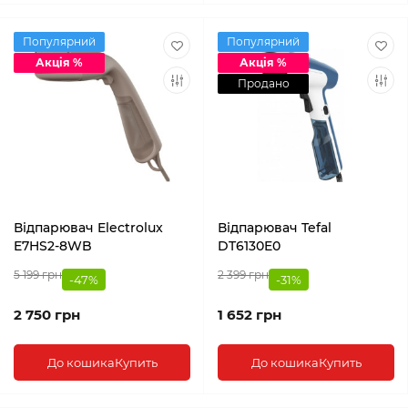
Популярний
Популярний
Акція %
Акція %
Продано
Відпарювач Electrolux
Відпарювач Tefal
E7HS2-8WB
DT6130E0
5 199 грн
2 399 грн
-47%
-31%
2 750 грн
1 652 грн
До кошика
Купить
До кошика
Купить