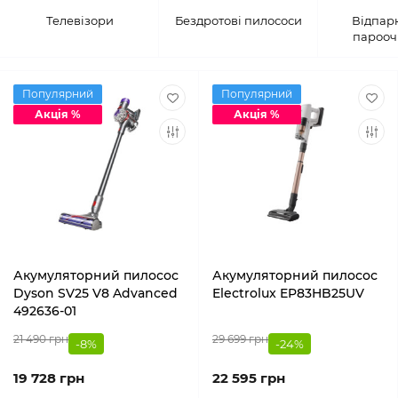
Телевізори
Бездротові пилососи
Відпарю
парооч
Популярний
Популярний
Акція %
Акція %
Акумуляторний пилосос
Акумуляторний пилосос
Dyson SV25 V8 Advanced
Electrolux EP83HB25UV
492636-01
21 490 грн
29 699 грн
-8%
-24%
19 728 грн
22 595 грн