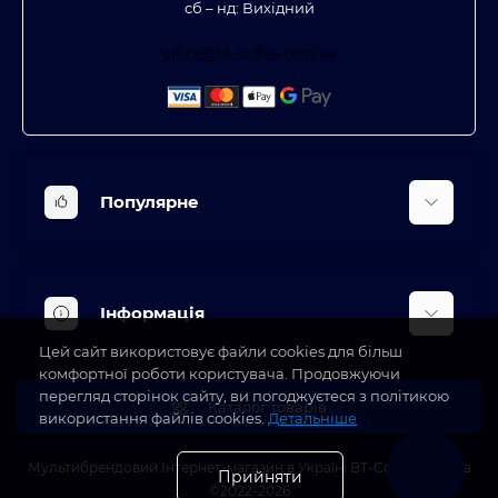
сб – нд: Вихідний
office@bt-coffee.com.ua
Популярне
Вбудована техніка
Кліматична техніка
Інформація
Аксесуари та насадки
Цей сайт використовує файли cookies для більш
Будинок, сад, город
Доставка
комфортної роботи користувача. Продовжуючи
Косметичні прилади
перегляд сторінок сайту, ви погоджуєтеся з політикою
Про магазин
Каталог товарів
використання файлів cookies.
Детальніше
Оплата
Блог
Мультибрендовий Інтернет-магазин в Україні BT-Coffee.com.ua
Прийняти
©2022-2026