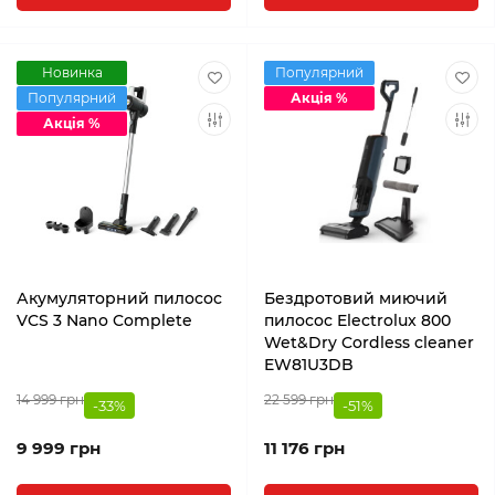
Новинка
Популярний
Популярний
Акція %
Акція %
Акумуляторний пилосос
Бездротовий миючий
VCS 3 Nano Complete
пилосос Electrolux 800
Wet&Dry Cordless cleaner
EW81U3DB
14 999 грн
22 599 грн
-33%
-51%
9 999 грн
11 176 грн