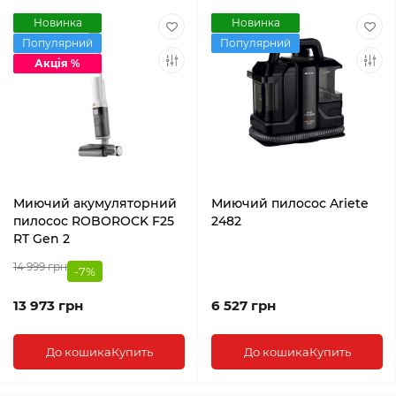
Новинка
Новинка
Популярний
Популярний
Акція %
Миючий акумуляторний
Миючий пилосос Ariete
пилосос ROBOROCK F25
2482
RT Gen 2
14 999 грн
-7%
13 973 грн
6 527 грн
До кошика
Купить
До кошика
Купить