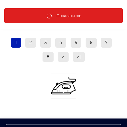
Показати ще
1
2
3
4
5
6
7
8
>
>|