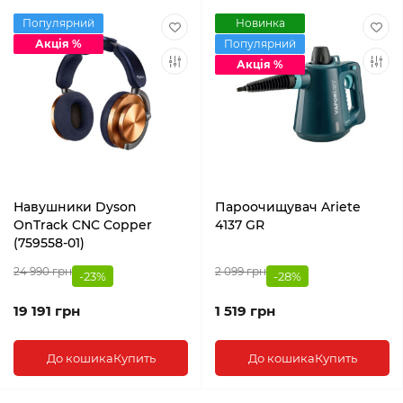
Популярний
Новинка
Акція %
Популярний
Акція %
Навушники Dyson
Пароочищувач Ariete
OnTrack CNC Copper
4137 GR
(759558-01)
24 990 грн
2 099 грн
-23%
-28%
19 191 грн
1 519 грн
До кошика
Купить
До кошика
Купить