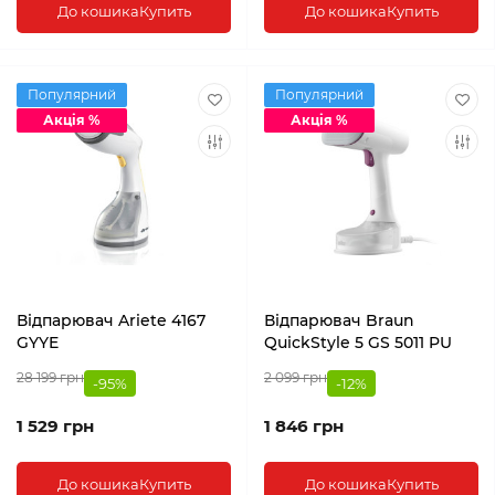
До кошика
Купить
До кошика
Купить
Популярний
Популярний
Акція %
Акція %
Відпарювач Ariete 4167
Відпарювач Braun
GYYE
QuickStyle 5 GS 5011 PU
28 199 грн
2 099 грн
-95%
-12%
1 529 грн
1 846 грн
До кошика
Купить
До кошика
Купить