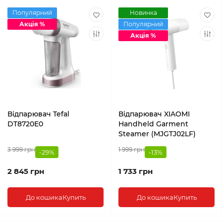
Популярний
Новинка
Акція %
Популярний
Акція %
Відпарювач Tefal
Відпарювач XIAOMI
DT8720E0
Handheld Garment
Steamer (MJGTJ02LF)
3 999 грн
1 999 грн
-29%
-13%
2 845 грн
1 733 грн
До кошика
Купить
До кошика
Купить