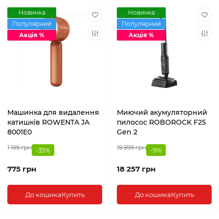
Новинка
Новинка
Популярний
Популярний
Акція %
Акція %
Машинка для видалення
Миючий акумуляторний
катишків ROWENTA JA
пилосос ROBOROCK F25
8001E0
Gen 2
1 199 грн
19 999 грн
-35%
-9%
775 грн
18 257 грн
До кошика
Купить
До кошика
Купить