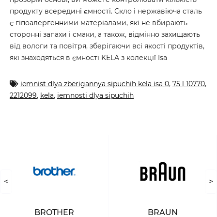
продукту всередині ємності. Скло і нержавіюча сталь
є гіпоалергенними матеріалами, які не вбирають
сторонні запахи і смаки, а також, відмінно захищають
від вологи та повітря, зберігаючи всі якості продуктів,
які знаходяться в ємності KELA з колекції Isа
iemnist dlya zberigannya sipuchih kela isa 0
,
75 l 10770
,
2212099
,
kela
,
iemnosti dlya sipuchih
<
>
BROTHER
BRAUN