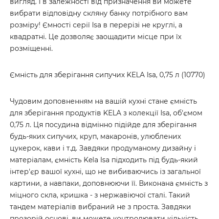
вигляд. І в залежності від призначення ви можете
вибрати відповідну скляну банку потрібного вам
розміру! Ємності серії Isa в перерізі не круглі, а
квадратні. Це дозволяє заощадити місце при їх
розміщенні.
Ємність для зберігання сипучих KELA Isa, 0,75 л (10770)
Чудовим доповненням на вашій кухні стане ємність
для зберігання продуктів KELA з колекції Isa, об'ємом
0,75 л. Ця посудина відмінно підійде для зберігання
будь-яких сипучих, круп, макаронів, улюблених
цукерок, кави і т.д. Завдяки продуманому дизайну і
матеріалам, ємність Kela Isa підходить під будь-який
інтер'єр вашої кухні, що не вибиваючись із загальної
картини, а навпаки, доповнюючи її. Виконана ємність з
міцного скла, кришка - з нержавіючої сталі. Такий
тандем матеріалів вибраний не з проста. Завдяки
прозорій основі, ви можете контролювати кількість