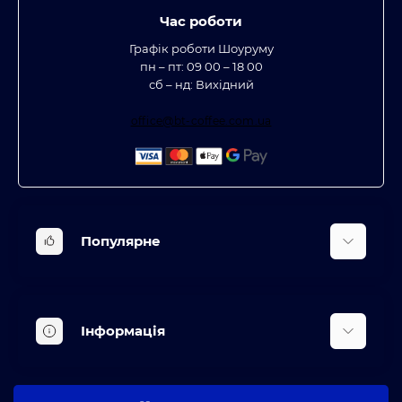
Час роботи
Графік роботи Шоуруму
пн – пт: 09 00 – 18 00
сб – нд: Вихідний
office@bt-coffee.com.ua
Популярне
Вбудована техніка
Кліматична техніка
Інформація
Аксесуари та насадки
Будинок, сад, город
Доставка
Косметичні прилади