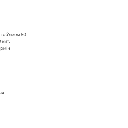
і об'ємом 50
 кВт.
ермін
ня
)