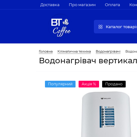
Доставка
Про магазин
Оплата
Кон
Каталог товарі
Головна
Кліматична техніка
Водонагрівачі
Водона
Водонагрівач вертикал
Популярний
Акція %
Продано