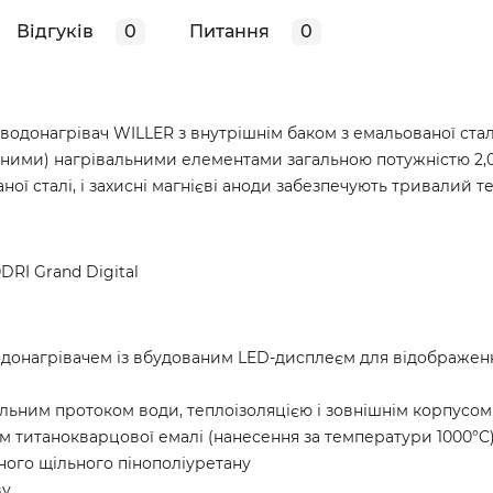
Відгуків
0
Питання
0
донагрівач WILLER з внутрішнім баком з емальованої стал
ними) нагрівальними елементами загальною потужністю 2,0
ої сталі, і захисні магнієві аноди забезпечують тривалий т
RI Grand Digital
одонагрівачем із вбудованим LED-дисплеєм для відображен
гальним протоком води, теплоізоляцією і зовнішнім корпусом
 титанокварцової емалі (нанесення за температури 1000°C
ного щільного пінополіуретану
ву