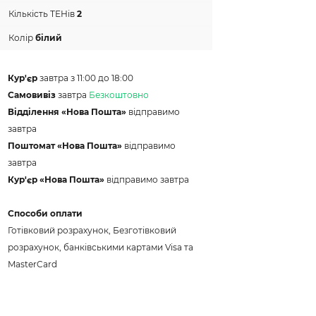
Кількість ТЕНів
2
Колір
білий
Кур'єр
завтра з 11:00 до 18:00
Самовивіз
завтра
Безкоштовно
Відділення «Нова Пошта»
відправимо
завтра
Поштомат «Нова Пошта»
відправимо
завтра
Кур'єр «Нова Пошта»
відправимо завтра
Способи оплати
Готівковий розрахунок, Безготівковий
розрахунок, банківськими картами Visa та
MasterCard