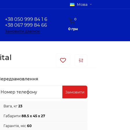
Мова
+38 050 999 84 1 6
0
+38 067 999 84 66
0 грн
Замовити дзвінок
tal
Передзамовлення
Замовити
Вага, кг
23
Габарити
88.5 х 45 х 27
Гарантія, міс
60