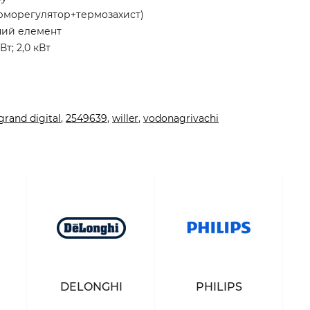
ерморегулятор+термозахист)
ний елемент
Вт; 2,0 кВт
grand digital
,
2549639
,
willer
,
vodonagrivachi
DELONGHI
PHILIPS