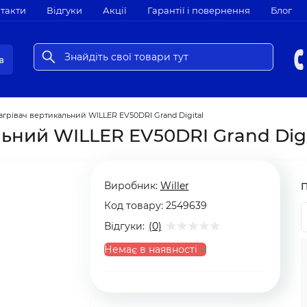
такти
Відгуки
Акції
Гарантії і повернення
Блог
в
грівач вертикальний WILLER EV50DRI Grand Digital
ьний WILLER EV50DRI Grand Digi
Виробник:
Willer
Код товару:
2549639
Відгуки:
(0)
Немає в наявності