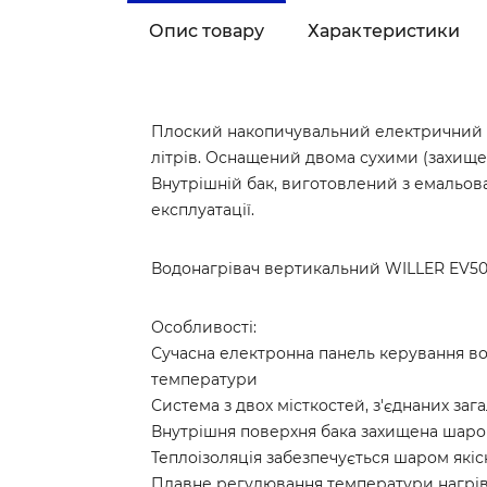
Опис товару
Характеристики
Плоский накопичувальний електричний во
літрів. Оснащений двома сухими (захище
Внутрішній бак, виготовлений з емальован
експлуатації.
Водонагрівач вертикальний WILLER EV50D
Особливості:
Сучасна електронна панель керування в
температури
Система з двох місткостей, з'єднаних за
Внутрішня поверхня бака захищена шаром
Теплоізоляція забезпечується шаром якіс
Плавне регулювання температури нагрі