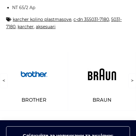
NT 65/2 Ap
karcher kolino plastmasove
,
c-dn 355031-7180
,
5031-
7180
,
karcher
,
aksesuari
<
>
BROTHER
BRAUN
Слідкуйте за новинками та акціями: