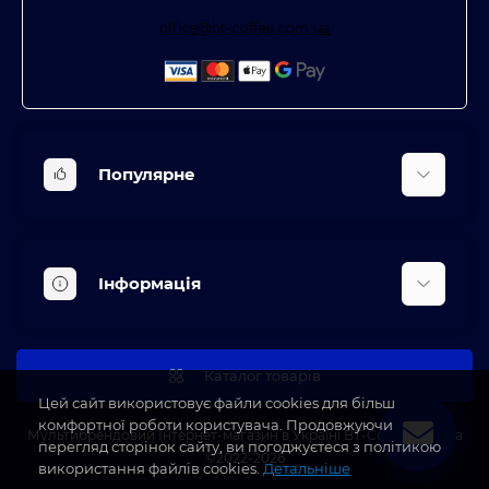
office@bt-coffee.com.ua
Популярне
Вбудована техніка
Кліматична техніка
Інформація
Аксесуари та насадки
Будинок, сад, город
Доставка
Косметичні прилади
Про магазин
Каталог товарів
Оплата
Цей сайт використовує файли cookies для більш
комфортної роботи користувача. Продовжуючи
Блог
Мультибрендовий Інтернет-магазин в Україні BT-Coffee.com.ua
перегляд сторінок сайту, ви погоджуєтеся з політикою
©2022-2026
Виробники
використання файлів cookies.
Детальніше