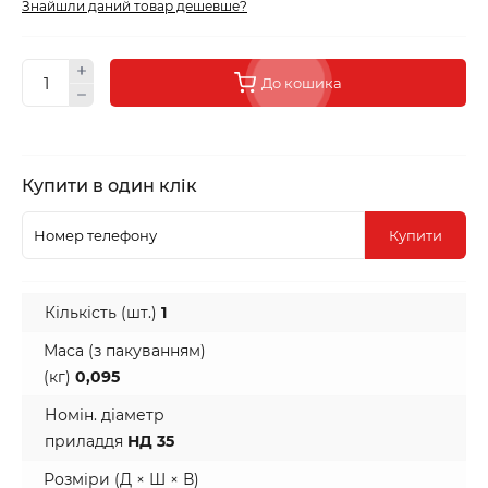
Знайшли даний товар дешевше?
До кошика
Купити в один клік
Купити
Кількість (шт.)
1
Маса (з пакуванням)
(кг)
0,095
Номін. діаметр
приладдя
НД 35
Розміри (Д × Ш × В)