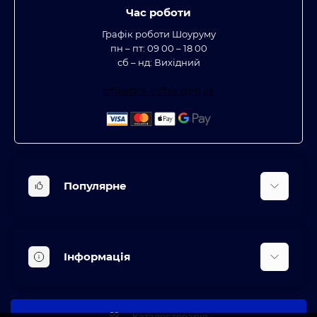
Час роботи
Графік роботи Шоуруму
пн – пт: 09 00 – 18 00
сб – нд: Вихідний
office@bt-coffee.com.ua
Популярне
Вбудована техніка
Кліматична техніка
Інформація
Аксесуари та насадки
Будинок, сад, город
Доставка
Косметичні прилади
Про магазин
Каталог товарів