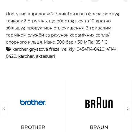
Доступно впродовж 2-3 днівГрязьова фреза формує
точковий струмінь, що обертається та 10-кратно
збільшує продуктивність очищення. З тривалим
терміном служби за рахунок керамічних сопла/
опорного кільця. Макс. 300 бар / 30 МПа, 85 ° C.
karcher gryazova freza
,
velikiy
,
0454114-0420
,
4114-
0420
,
karcher
,
aksesuari
<
>
BROTHER
BRAUN