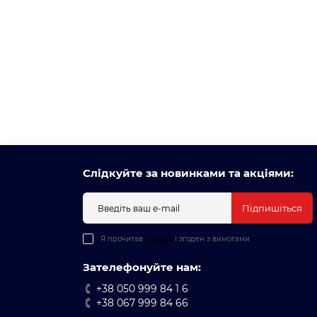
Слідкуйте за новинками та акціями:
Підпишіться
Я прочитав
Оплата
і згоден з вимогами
Зателефонуйте нам:
+38 050 999 84 1 6
+38 067 999 84 66