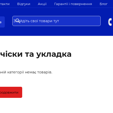
такти
Відгуки
Акції
Гарантії і повернення
Блог
в
чіски та укладка
ній категорії немає товарів.
родовжити