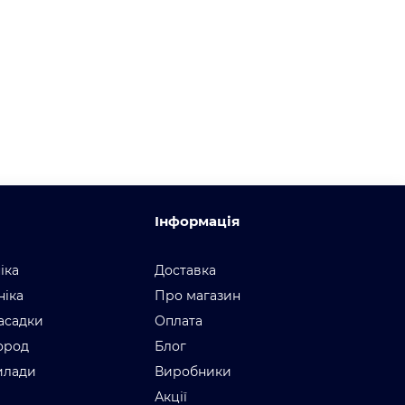
Інформація
іка
Доставка
ніка
Про магазин
асадки
Оплата
город
Блог
илади
Виробники
Акції