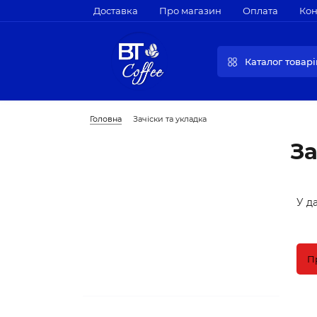
Доставка
Про магазин
Оплата
Кон
Каталог товарі
Головна
Зачіски та укладка
За
У да
П