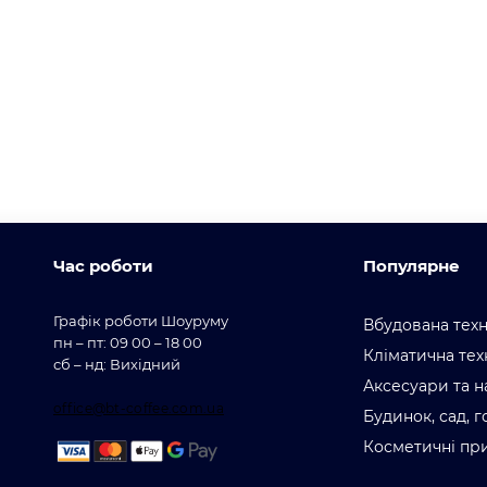
Час роботи
Популярне
Графік роботи Шоуруму
Вбудована техн
пн – пт: 09 00 – 18 00
Кліматична тех
сб – нд: Вихідний
Аксесуари та н
office@bt-coffee.com.ua
Будинок, сад, 
Косметичні пр