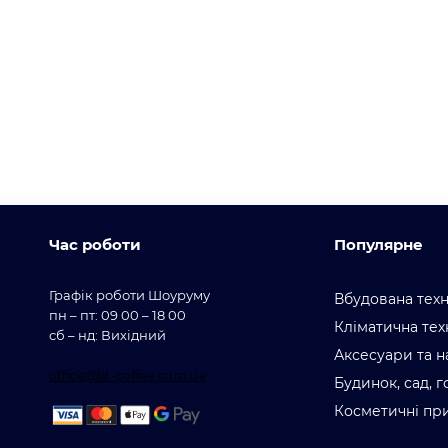
Час роботи
Популярне
Графік роботи Шоуруму
Вбудована техн
пн – пт: 09 00 – 18 00
Кліматична тех
сб – нд: Вихідний
Аксесуари та н
office@bt-coffee.com.ua
Будинок, сад, 
Косметичні пр