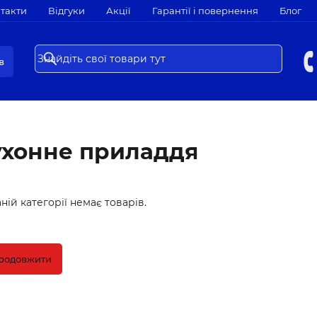
такти
Відгуки
Акції
Гарантії і повернення
Блог
в
ухонне приладдя
ній категорії немає товарів.
родовжити