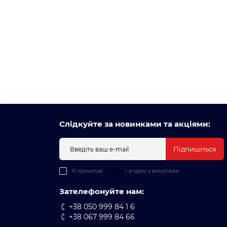
Слідкуйте за новинками та акціями:
Підпишіться
Я прочитав
Оплата
і згоден з вимогами
Зателефонуйте нам:
+38 050 999 84 1 6
+38 067 999 84 66