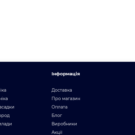
Інформація
іка
Доставка
ніка
Про магазин
асадки
Оплата
город
Блог
илади
Виробники
Акції