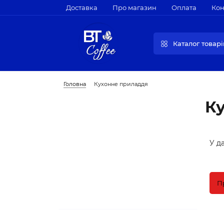
Доставка
Про магазин
Оплата
Кон
Каталог товарі
Головна
Кухонне приладдя
К
У да
П