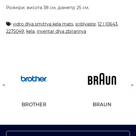
Розміри: висота 38 см, діаметр 25 см.
vidro dlya smittya kela mats
,
sriblyaste
,
12 l 10643
,
2275049
,
kela
,
inventar dlya zbirannya
<
>
BROTHER
BRAUN