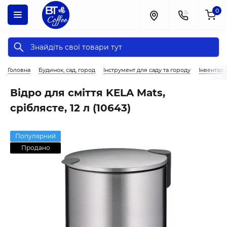
0
Головна
Будинок, сад, город
Інструмент для саду та городу
Інвентар
Відро для сміття KELA Mats,
сріблясте, 12 л (10643)
Популярний
Продано