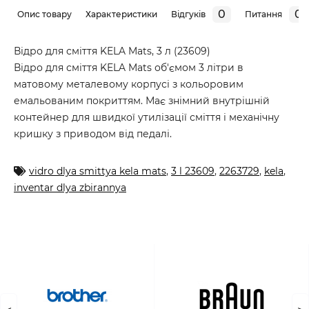
0
0
Опис товару
Характеристики
Відгуків
Питання
Відро для сміття KELA Mats, 3 л (23609)
Відро для сміття KELA Mats об'ємом 3 літри в
матовому металевому корпусі з кольоровим
емальованим покриттям. Має знімний внутрішній
контейнер для швидкої утилізації сміття і механічну
кришку з приводом від педалі.
vidro dlya smittya kela mats
,
3 l 23609
,
2263729
,
kela
,
inventar dlya zbirannya