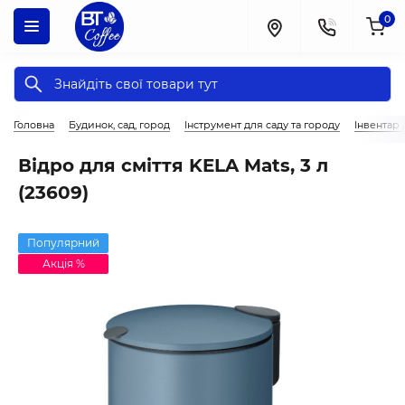
0
Головна
Будинок, сад, город
Інструмент для саду та городу
Інвентар
Відро для сміття KELA Mats, 3 л
(23609)
Популярний
Акція %