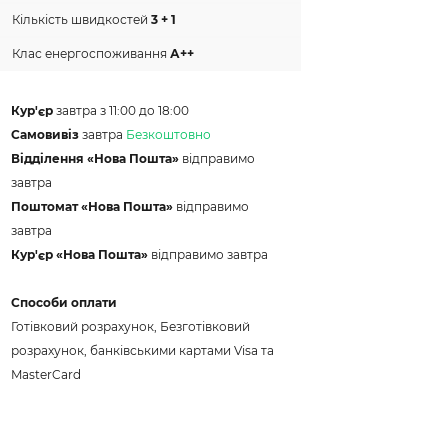
Кількість швидкостей
3 + 1
Клас енергоспоживання
А++
Кур'єр
завтра з 11:00 до 18:00
Самовивіз
завтра
Безкоштовно
Відділення «Нова Пошта»
відправимо
завтра
Поштомат «Нова Пошта»
відправимо
завтра
Кур'єр «Нова Пошта»
відправимо завтра
Способи оплати
Готівковий розрахунок, Безготівковий
розрахунок, банківськими картами Visa та
MasterCard