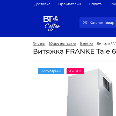
Доставка
Про магазин
Оплата
Кон
Каталог товарі
Головна
Вбудована техніка
Витяжки
Витяжка FRA
Витяжка FRANKE Tale 6
Популярний
Акція %