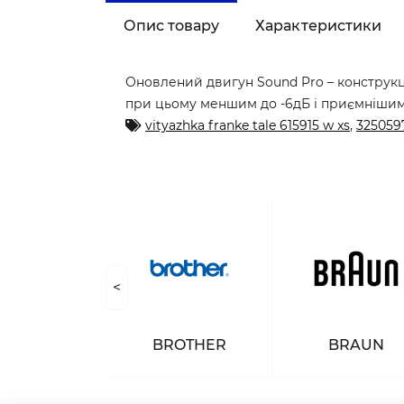
Опис товару
Характеристики
Оновлений двигун Sound Pro – конструкц
при цьому меншим до -6дБ і приємнішим
vityazhka franke tale 615915 w xs
,
325059
<
NASONIC
BROTHER
BRAUN