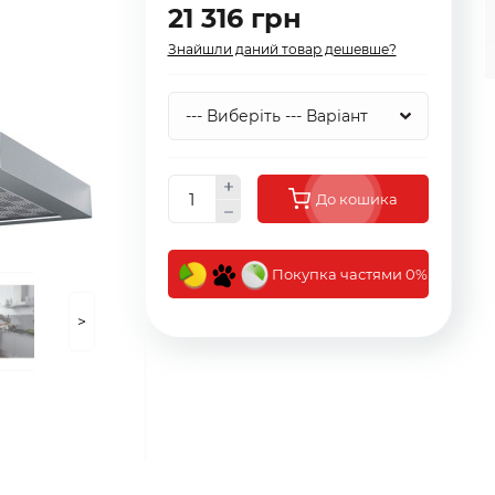
21 316 грн
Знайшли даний товар дешевше?
До кошика
Покупка частями 0%
>