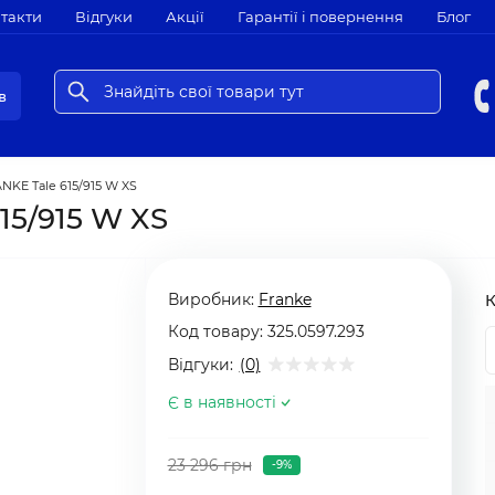
такти
Відгуки
Акції
Гарантії і повернення
Блог
в
NKE Tale 615/915 W XS
15/915 W XS
Виробник:
Franke
К
Код товару:
325.0597.293
Відгуки:
(0)
Є в наявності
23 296 грн
-9%