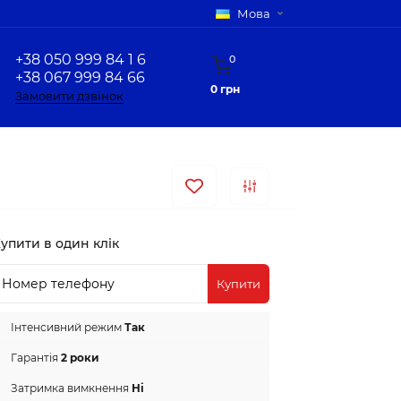
Мова
+38 050 999 84 1 6
0
+38 067 999 84 66
0 грн
Замовити дзвінок
упити в один клік
Купити
Інтенсивний режим
Так
Гарантія
2 роки
Затримка вимкнення
Ні