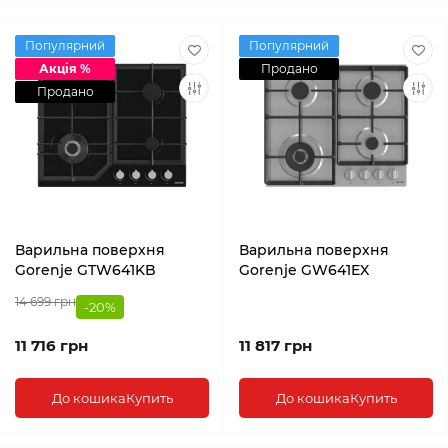
Популярний
Популярний
Акція %
Продано
Продано
Варильна поверхня
Варильна поверхня
Gorenje GTW641KB
Gorenje GW641EX
14 699 грн
-20%
11 716 грн
11 817 грн
До кошика
Купить
До кошика
Купить