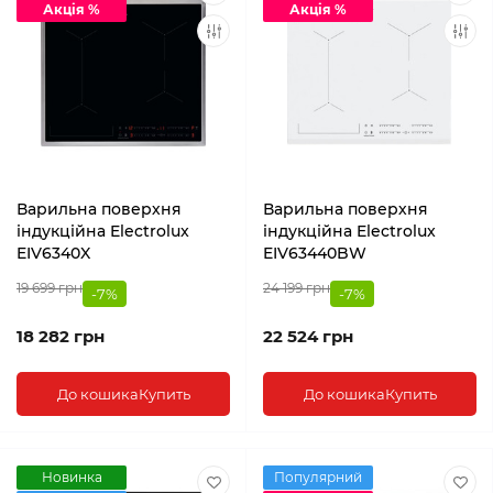
Акція %
Акція %
Варильна поверхня
Варильна поверхня
індукційна Electrolux
індукційна Electrolux
EIV6340X
EIV63440BW
19 699 грн
24 199 грн
-7%
-7%
18 282 грн
22 524 грн
До кошика
Купить
До кошика
Купить
Новинка
Популярний