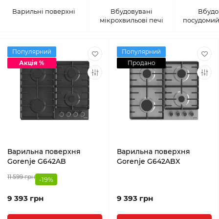
Варильні поверхні
Вбудовувані
Вбудо
мікрохвильові печі
посудомий
Популярний
Популярний
Акція %
Продано
Варильна поверхня
Варильна поверхня
Gorenje G642AB
Gorenje G642ABX
11 599 грн
-19%
9 393 грн
9 393 грн