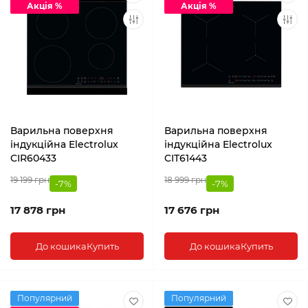
Акція %
Акція %
Варильна поверхня
Варильна поверхня
індукційна Electrolux
індукційна Electrolux
CIR60433
CIT61443
19 199 грн
18 999 грн
-7%
-7%
17 878 грн
17 676 грн
До кошика
Купить
До кошика
Купить
Популярний
Популярний