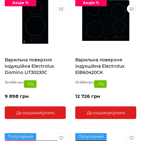
Акція %
Акція %
Варильна поверхня
Варильна поверхня
індукційна Electrolux
індукційна Electrolux
Domino LIT30230C
EIB60420CK
10 599 грн
13 699 грн
-7%
-7%
9 898 грн
12 726 грн
До кошика
Купить
До кошика
Купить
Популярний
Популярний