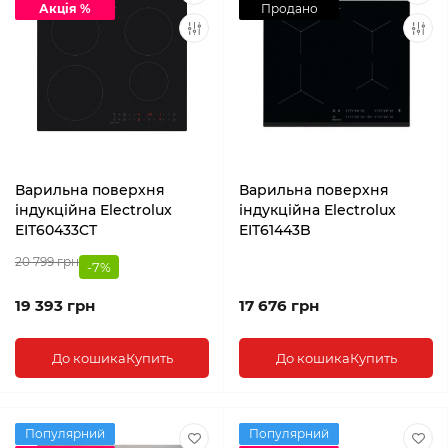
Акція %
Продано
Варильна поверхня
Варильна поверхня
індукційна Electrolux
індукційна Electrolux
EIT60433CT
EIT61443B
20 799 грн
-7%
19 393 грн
17 676 грн
До кошика
Купить
До кошика
Купить
Популярний
Популярний