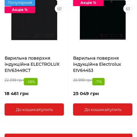
Популярний
Акція %
Акція %
Варильна поверхня
Варильна поверхня
індукційна ELECTROLUX
індукційна Electrolux
EIV63449CT
EIV64453
22 399 грн
26 999 грн
-18%
-7%
18 461 грн
25 049 грн
До кошика
Купить
До кошика
Купить