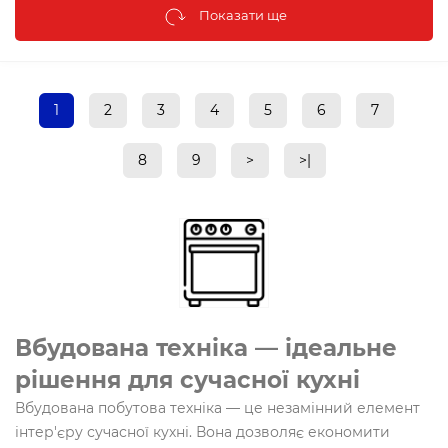
Показати ще
1
2
3
4
5
6
7
8
9
>
>|
Вбудована техніка — ідеальне
рішення для сучасної кухні
Вбудована побутова техніка — це незамінний елемент
інтер'єру сучасної кухні. Вона дозволяє економити