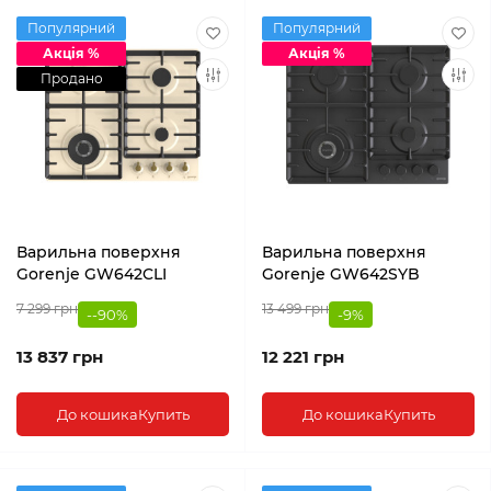
Популярний
Популярний
Акція %
Акція %
Продано
Варильна поверхня
Варильна поверхня
Gorenje GW642CLI
Gorenje GW642SYB
7 299 грн
13 499 грн
--90%
-9%
13 837 грн
12 221 грн
До кошика
Купить
До кошика
Купить