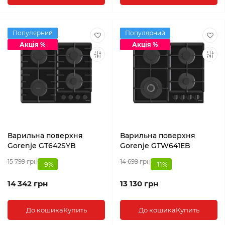
Популярний
Популярний
Акція %
Акція %
Варильна поверхня
Варильна поверхня
Gorenje GT642SYB
Gorenje GTW641EB
15 799 грн
14 699 грн
-9%
-11%
14 342 грн
13 130 грн
До кошика
Купить
До кошика
Купить