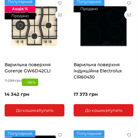
Популярний
Популярний
Акція %
Продано
Продано
Варильна поверхня
Варильна поверхня
Gorenje GW6D42CLI
індукційна Electrolux
CIR60430
7 299 грн
--96%
14 342 грн
17 373 грн
До кошика
Купить
До кошика
Купить
Популярний
Популярний