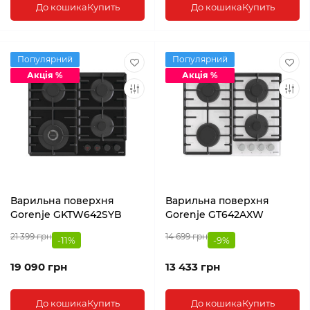
До кошика
Купить
До кошика
Купить
Популярний
Популярний
Акція %
Акція %
Варильна поверхня
Варильна поверхня
Gorenje GKTW642SYB
Gorenje GT642AXW
21 399 грн
14 699 грн
-11%
-9%
19 090 грн
13 433 грн
До кошика
Купить
До кошика
Купить