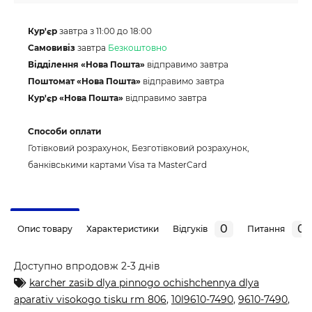
Кур'єр
завтра з 11:00 до 18:00
Самовивіз
завтра
Безкоштовно
Відділення «Нова Пошта»
відправимо завтра
Поштомат «Нова Пошта»
відправимо завтра
Кур'єр «Нова Пошта»
відправимо завтра
Способи оплати
Готівковий розрахунок, Безготівковий розрахунок,
банківськими картами Visa та MasterCard
0
0
Опис товару
Характеристики
Відгуків
Питання
Доступно впродовж 2-3 днів
karcher zasib dlya pinnogo ochishchennya dlya
aparativ visokogo tisku rm 806
,
10l9610-7490
,
9610-7490
,