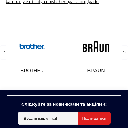
karcher
,
zasobi dlya chishchennya ta doglyadu
<
>
BROTHER
BRAUN
Слідкуйте за новинками та акціями:
Підпишіться