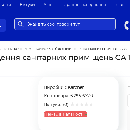
такти
Відгуки
Акції
Гарантії і повернення
Блог
в
ищення та догляду
Karcher Засіб для очищення санітарних приміщень CA 10 C
ення санітарних приміщень CA 10
Виробник:
Karcher
Код товару:
6.295-677.0
Відгуки:
(0)
Немає в наявності