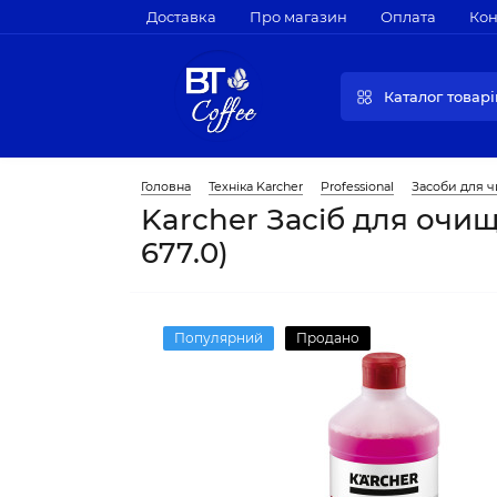
Доставка
Про магазин
Оплата
Кон
Каталог товарі
Головна
Техніка Karcher
Professional
Засоби для ч
Karcher Засіб для очищ
677.0)
Популярний
Продано