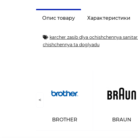
Опис товару
Характеристики
karcher zasib dlya ochishchennya sanitar
chishchennya ta doglyadu
<
NASONIC
BROTHER
BRAUN