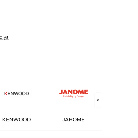
dlya
>
KENWOOD
JAHOME