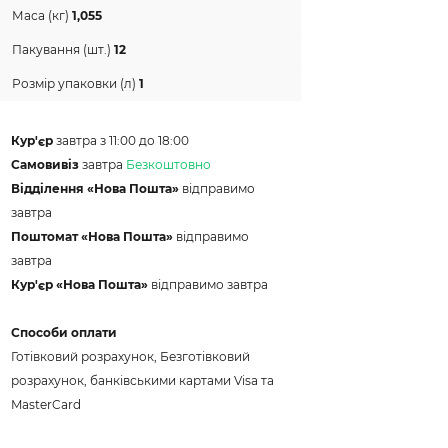
Маса (кг)
1,055
Пакування (шт.)
12
Розмір упаковки (л)
1
Кур'єр
завтра з 11:00 до 18:00
Самовивіз
завтра
Безкоштовно
Відділення «Нова Пошта»
відправимо
завтра
Поштомат «Нова Пошта»
відправимо
завтра
Кур'єр «Нова Пошта»
відправимо завтра
Способи оплати
Готівковий розрахунок, Безготівковий
розрахунок, банківськими картами Visa та
MasterCard