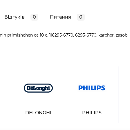
Відгуків
0
Питання
0
nih primishchen ca 10 c
,
1l6295-6770
,
6295-6770
,
karcher
,
zasobi 
DELONGHI
PHILIPS