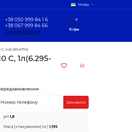
Мова
+38 050 999 84 1 6
0
+38 067 999 84 66
0 грн
Замовити дзвінок
, 1л(6.295-677.0)
 C, 1л(6.295-
Передзамовлення
Замовити
pH
1,8
Маса (з пакуванням) (кг)
1,195