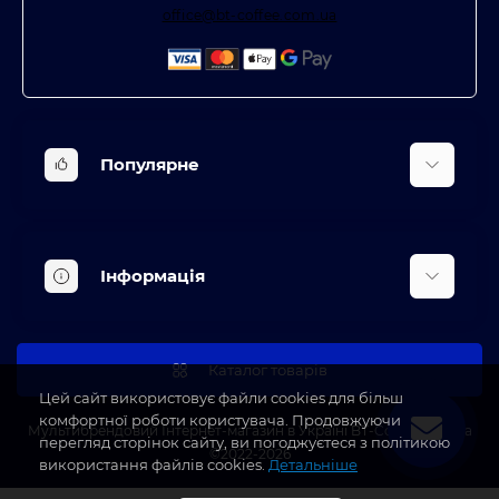
office@bt-coffee.com.ua
Популярне
Вбудована техніка
Кліматична техніка
Інформація
Аксесуари та насадки
Будинок, сад, город
Доставка
Косметичні прилади
Про магазин
Каталог товарів
Оплата
Цей сайт використовує файли cookies для більш
комфортної роботи користувача. Продовжуючи
Блог
Мультибрендовий Інтернет-магазин в Україні BT-Coffee.com.ua
перегляд сторінок сайту, ви погоджуєтеся з політикою
©2022-2026
Виробники
використання файлів cookies.
Детальніше
Акції