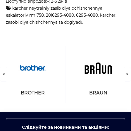
Доступно впродовж 2-3 днів
karcher neytralniy zasib dlya ochishchennya
eskalatoriv rm 758
,
20l6295-4080
,
6295-4080
,
karcher
,
zasobi dlya chishchennya ta doglyadu
<
>
BROTHER
BRAUN
Слідкуйте за новинками та акціями: