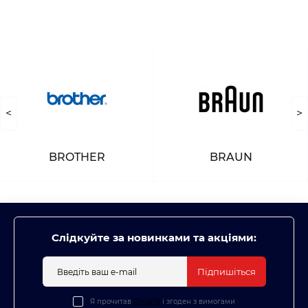
<
>
BROTHER
BRAUN
Слідкуйте за новинками та акціями:
Підпишіться
Я прочитав
Оплата
і згоден з вимогами