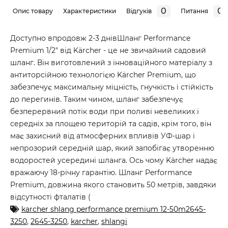
0
0
Опис товару
Характеристики
Відгуків
Питання
Доступно впродовж 2-3 днівШланг Performance
Premium 1/2" від Kärcher - це не звичайний садовий
шланг. Він виготовлений з інноваційного матеріалу з
антиторсійною технологією Kärcher Premium, що
забезпечує максимальну міцність, гнучкість і стійкість
до перегинів. Таким чином, шланг забезпечує
безперервний потік води при поливі невеликих і
середніх за площею територій та садів, крім того, він
має захисний від атмосферних впливів УФ-шар і
непрозорий середній шар, який запобігає утворенню
водоростей усередині шланга. Ось чому Kärcher надає
вражаючу 18-річну гарантію. Шланг Performance
Premium, довжина якого становить 50 метрів, завдяки
відсутності фталатів (
karcher shlang performance premium 12-50m2645-
3250
,
2645-3250
,
karcher
,
shlangi