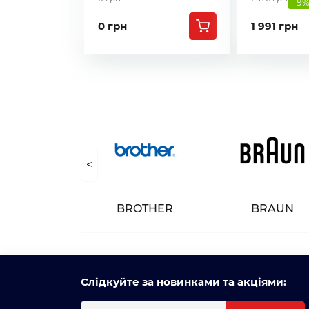
-9
0 грн
1 991 грн
<
NASONIC
BROTHER
BRAUN
Слідкуйте за новинками та акціями: