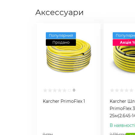
Аксессуари
Популярний
Популярн
Продано
Акція 
0
Karcher PrimoFlex 1
Karcher Шл
PrimoFlex 3
25м(2.645-1
В наявност
0 грн
2 176 грн