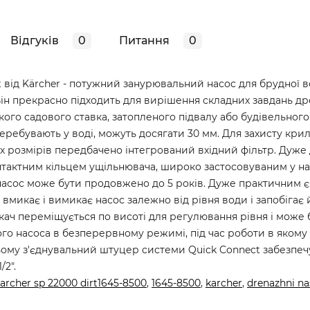
Відгуків
0
Питання
0
t від Kärcher - потужний занурювальний насос для брудної в
 Він прекрасно підходить для вирішення складних завдань д
кого садового ставка, затопленого підвалу або будівельного
ребувають у воді, можуть досягати 30 мм. Для захисту кри
их розмірів передбачено інтегрований вхідний фільтр. Дуже
нтактним кільцем ущільнювача, широко застосовуваним у на
насос може бути продовжено до 5 років. Дуже практичним є
микає і вимикає насос залежно від рівня води і запобігає 
кач переміщується по висоті для регулювання рівня і може 
о насоса в безперервному режимі, під час роботи в якому 
ьому з'єднувальний штуцер системи Quick Connect забезпе
/2".
karcher sp 22000 dirt1645-8500
,
1645-8500
,
karcher
,
drenazhni na