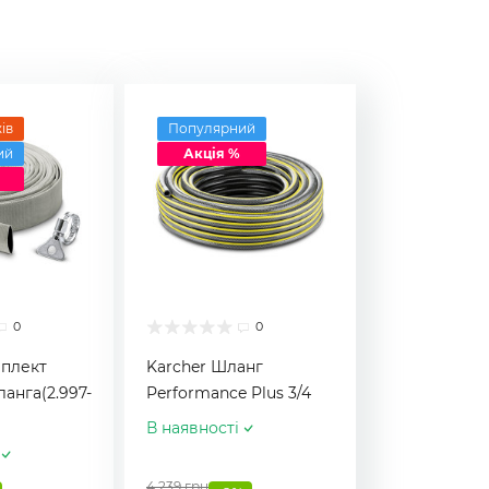
ів
Популярний
ий
Акція %
0
0
мплект
Karcher Шланг
анга(2.997-
Performance Plus 3/4
В наявності
4 239 грн