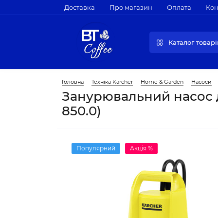
Доставка
Про магазин
Оплата
Кон
Каталог товарі
Головна
Техніка Karcher
Home & Garden
Насоси
Занурювальний насос дл
850.0)
Популярний
Акція %