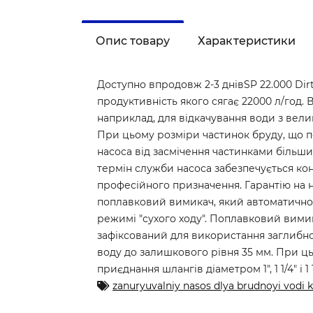
Опис товару
Характеристики
Доступно впродовж 2-3 днівSP 22.000 Dir
продуктивність якого сягає 22000 л/год.
наприклад, для відкачування води з вели
При цьому розміри частинок бруду, що пе
насоса від засмічення частинками більш
термін служби насоса забезпечується ко
професійного призначення. Гарантію на 
поплавковий вимикач, який автоматично в
режимі "сухого ходу". Поплавковий вими
зафіксований для використання заглибног
воду до залишкового рівня 35 мм. При ц
приєднання шлангів діаметром 1", 1 1/4" і 1 1
zanuryuvalniy nasos dlya brudnoyi vodi 