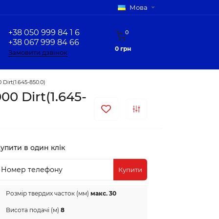
Мова
+38 050 999 84 1 6
0
+38 067 999 84 66
0 грн
Замовити дзвінок
irt(1.645-850.0)
0 Dirt(1.645-
упити в один клік
Купити
Pозмір твердих часток (мм)
макс. 30
Висота подачі (м)
8