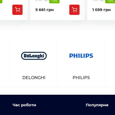
%
-9%
-9%
5 661 грн
1 059 грн
DELONGHI
PHILIPS
Час роботи
Популярне