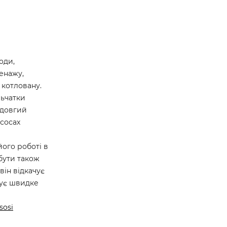
оди,
ренажу,
 котловану.
льчатки
 довгий
сосах
його роботі в
бути також
він відкачує
чує швидке
sosi