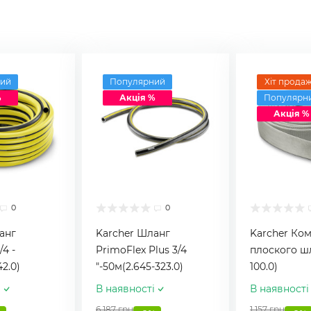
ий
Популярний
Хіт продаж
%
Акція %
Популярн
Акція %
0
0
анг
Karcher Шланг
Karcher Ко
/4 -
PrimoFlex Plus 3/4
плоского шл
42.0)
"-50м(2.645-323.0)
100.0)
і
В наявності
В наявності
6 187 грн
1 157 грн