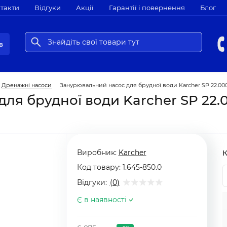
такти
Відгуки
Акції
Гарантії і повернення
Блог
в
Дренажні насоси
Занурювальний насос для брудної води Karcher SP 22.000 D
я брудної води Karcher SP 22.00
Виробник:
Karcher
К
Код товару:
1.645-850.0
Відгуки:
(0)
Є в наявності