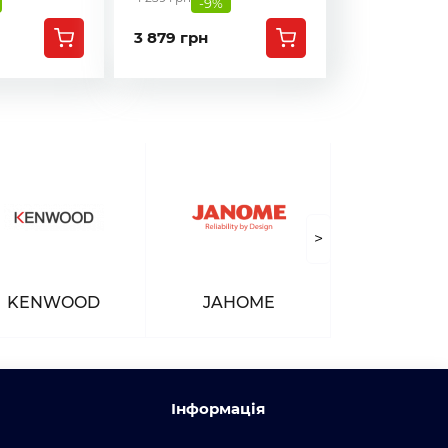
-9%
3 879 грн
>
KENWOOD
JAHOME
Інформація