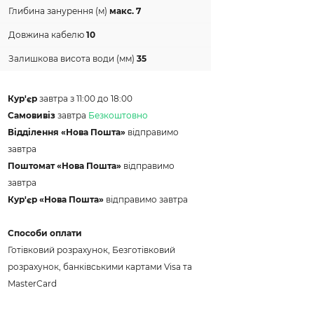
Глибина занурення (м)
макс. 7
Довжина кабелю
10
Залишкова висота води (мм)
35
Кур'єр
завтра з 11:00 до 18:00
Самовивіз
завтра
Безкоштовно
Відділення «Нова Пошта»
відправимо
завтра
Поштомат «Нова Пошта»
відправимо
завтра
Кур'єр «Нова Пошта»
відправимо завтра
Способи оплати
Готівковий розрахунок, Безготівковий
розрахунок, банківськими картами Visa та
MasterCard