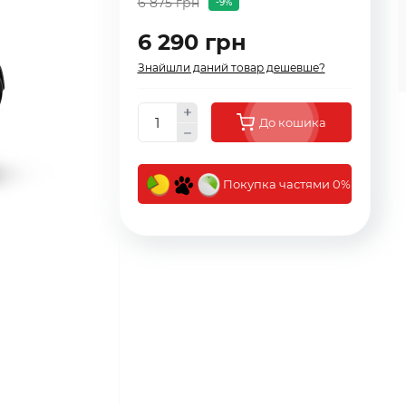
6 875 грн
-9%
6 290 грн
Знайшли даний товар дешевше?
До кошика
Покупка частями 0%