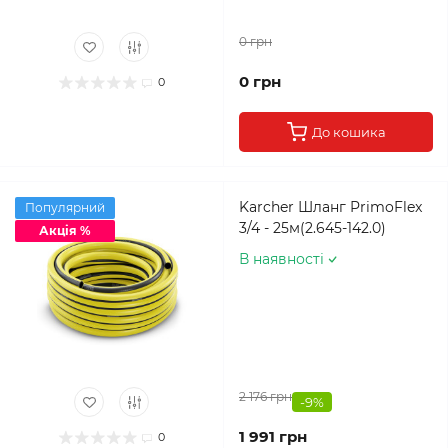
0 грн
0 грн
0
До кошика
Karcher Шланг PrimoFlex
Популярний
3/4 - 25м(2.645-142.0)
Акція %
В наявності
2 176 грн
-9%
1 991 грн
0