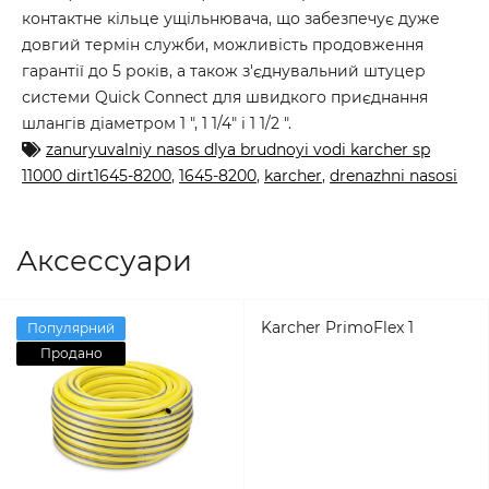
контактне кільце ущільнювача, що забезпечує дуже
довгий термін служби, можливість продовження
гарантії до 5 років, а також з'єднувальний штуцер
системи Quick Connect для швидкого приєднання
шлангів діаметром 1 ", 1 1/4" і 1 1/2 ".
zanuryuvalniy nasos dlya brudnoyi vodi karcher sp
11000 dirt1645-8200
,
1645-8200
,
karcher
,
drenazhni nasosi
Аксессуари
Karcher PrimoFlex 1
Популярний
Продано