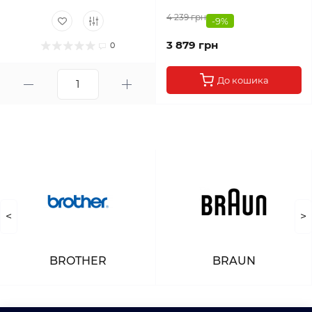
4 239 грн
-9%
3 879 грн
0
До кошика
<
>
BROTHER
BRAUN