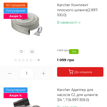
Karcher Комплект
Хіт продажів
плоского шланга(2.997-
Популярний
100.0)
Акція %
В наявності
1 157 грн
-9%
1 059 грн
0
До кошика
Karcher Адаптер для
Популярний
насосів G1, для шлангів
Акція %
3/4 ", 1"(6.997-359.0)