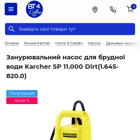
0
Головна
Техніка Karcher
Home & Garden
Насоси
Дренажні насоси
Занурювальний насос для брудної
води Karcher SP 11.000 Dirt(1.645-
820.0)
Популярний
Акція %