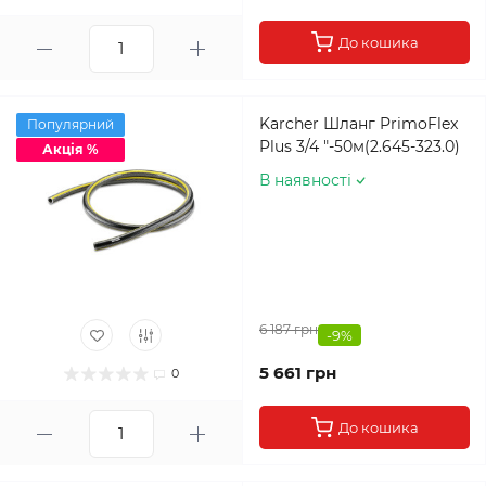
До кошика
Karcher Шланг PrimoFlex
Популярний
Plus 3/4 "-50м(2.645-323.0)
Акція %
В наявності
6 187 грн
-9%
5 661 грн
0
До кошика