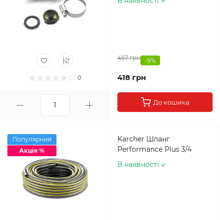
В наявності
457 грн
-9%
418 грн
0
До кошика
Karcher Шланг
Популярний
Performance Plus 3/4
Акція %
В наявності