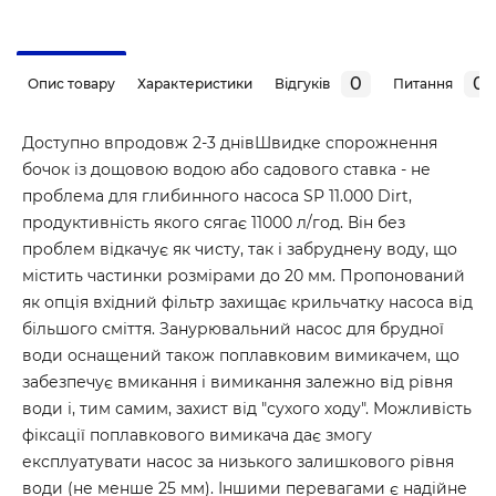
0
0
Опис товару
Характеристики
Відгуків
Питання
Доступно впродовж 2-3 днівШвидке спорожнення
бочок із дощовою водою або садового ставка - не
проблема для глибинного насоса SP 11.000 Dirt,
продуктивність якого сягає 11000 л/год. Він без
проблем відкачує як чисту, так і забруднену воду, що
містить частинки розмірами до 20 мм. Пропонований
як опція вхідний фільтр захищає крильчатку насоса від
більшого сміття. Занурювальний насос для брудної
води оснащений також поплавковим вимикачем, що
забезпечує вмикання і вимикання залежно від рівня
води і, тим самим, захист від "сухого ходу". Можливість
фіксації поплавкового вимикача дає змогу
експлуатувати насос за низького залишкового рівня
води (не менше 25 мм). Іншими перевагами є надійне