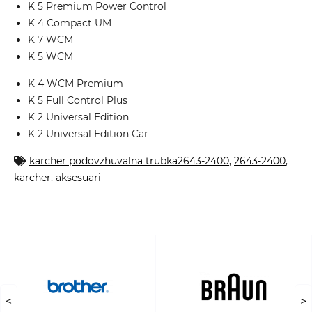
K 5 Premium Power Control
K 4 Compact UM
K 7 WCM
K 5 WCM
K 4 WCM Premium
K 5 Full Control Plus
K 2 Universal Edition
K 2 Universal Edition Car
karcher podovzhuvalna trubka2643-2400
,
2643-2400
,
karcher
,
aksesuari
<
>