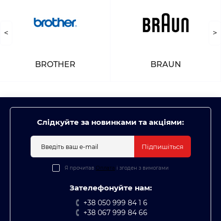
<
>
BROTHER
BRAUN
Слідкуйте за новинками та акціями:
Підпишіться
Я прочитав
Оплата
і згоден з вимогами
Зателефонуйте нам:
+38 050 999 84 1 6
+38 067 999 84 66