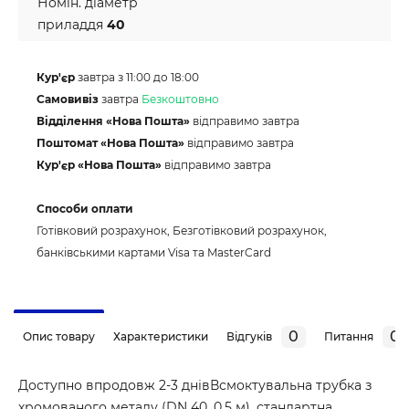
Номін. діаметр
приладдя
40
Кур'єр
завтра з 11:00 до 18:00
Самовивіз
завтра
Безкоштовно
Відділення «Нова Пошта»
відправимо завтра
Поштомат «Нова Пошта»
відправимо завтра
Кур'єр «Нова Пошта»
відправимо завтра
Способи оплати
Готівковий розрахунок, Безготівковий розрахунок,
банківськими картами Visa та MasterCard
0
0
Опис товару
Характеристики
Відгуків
Питання
Доступно впродовж 2-3 днівВсмоктувальна трубка з
хромованого металу (DN 40, 0,5 м), стандартна