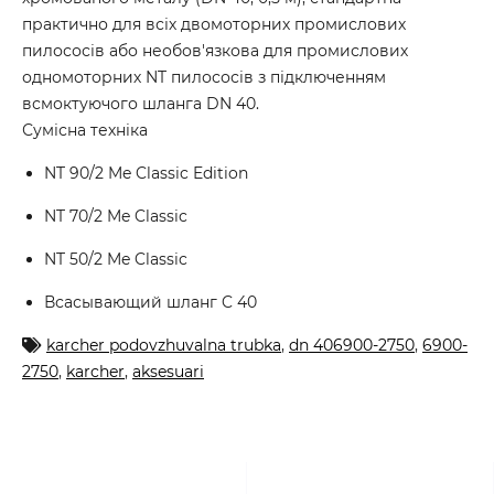
практично для всіх двомоторних промислових
пилососів або необов'язкова для промислових
одномоторних NT пилососів з підключенням
всмоктуючого шланга DN 40.
Сумісна техніка
NT 90/2 Me Classic Edition
NT 70/2 Me Classic
NT 50/2 Me Classic
Всасывающий шланг C 40
karcher podovzhuvalna trubka
,
dn 406900-2750
,
6900-
2750
,
karcher
,
aksesuari