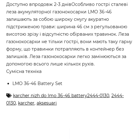
Доступно впродовж 2-3 днівОсобливо гострі сталеві
леза акумуляторної газонокосарки LMO 36-46
залишають за собою широку смугу акуратно
підстриженою трави: ширина 46 см з регульованою
висотою зрізу і відсутністю обірваних травинок. Леза
газонокосарки не тільки гострі, вони мають таку гарну
форму, що травинки потрапляють в контейнер без
залишків. Леза газонокосарки легко замінюються за
допомогою всього лише кількох рухів.
Сумісна техніка
LMO 36-46 Battery Set
karcher nizh do lmo 36-46 battery2444-0130
,
2444-
0130
,
karcher
,
aksesuari