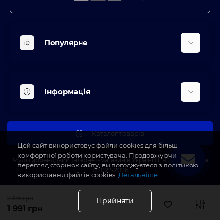
Популярне
Вбудована техніка
Кліматична техніка
Інформація
Аксесуари та насадки
Будинок, сад, город
Доставка
Косметичні прилади
Про магазин
Каталог товарів
Оплата
Цей сайт використовує файли cookies для більш
комфортної роботи користувача. Продовжуючи
Блог
Мультибрендовий Інтернет-магазин в Україні BT-Coffee.com.ua
перегляд сторінок сайту, ви погоджуєтеся з політикою
©2022-2026
Виробники
використання файлів cookies.
Детальніше
Акції
2 176 грн
Прийняти
1 991 грн