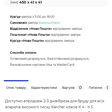
(мм)
450 x 41 x 41
Кур'єр
завтра з 11:00 до 18:00
Самовивіз
завтра
Безкоштовно
Відділення «Нова Пошта»
відправимо завтра
Поштомат «Нова Пошта»
відправимо завтра
Кур'єр «Нова Пошта»
відправимо завтра
Способи оплати
Готівковий розрахунок, Безготівковий розрахунок,
банківськими картами Visa та MasterCard
0
0
Опис товару
Характеристики
Відгуків
Питання
Доступно впродовж 2-3 днівФреза для бруду для всіх
апаратів високого тиску Kärcher класів К 4 - К 5