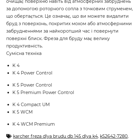
очищає поверхню навіть від атмосферних забруднень
за допомогою роторного сопла з точковим струменем,
що обертається. Це означає, що ви можете видалити
бруд з поверхонь, покритих мохом або атмосферними
забрудненнями за найкоротший час і повернути
поверхні блиск. Фреза для бруду має велику
продуктивність.
Сумісна техніка
K 4
K 4 Power Control
K 5 Power Control
K 5 Premium Power Control
K 4 Compact UM
K 5 WCM
K 4 WCM Premium
karcher freza dlya brudu db 145 dlya k4
,
k52642-7280
,