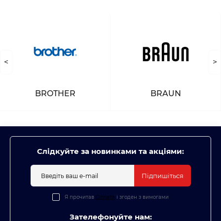
<
>
BROTHER
BRAUN
Слідкуйте за новинками та акціями:
Підпишіться
Я прочитав
Оплата
і згоден з вимогами
Зателефонуйте нам: