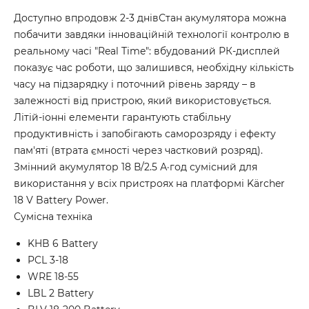
Доступно впродовж 2-3 днівСтан акумулятора можна
побачити завдяки інноваційній технології контролю в
реальному часі "Real Time": вбудований РК-дисплей
показує час роботи, що залишився, необхідну кількість
часу на підзарядку і поточний рівень заряду – в
залежності від пристрою, який використовується.
Літій-іонні елементи гарантують стабільну
продуктивність і запобігають саморозряду і ефекту
пам'яті (втрата ємності через частковий розряд).
Змінний акумулятор 18 В/2.5 А·год сумісний для
використання у всіх пристроях на платформі Kärcher
18 V Battery Power.
Сумісна техніка
KHB 6 Battery
PCL 3-18
WRE 18-55
LBL 2 Battery