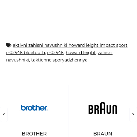
aktivni zahisni navushniki howard leight impact sport
r-02548 bluetooth
,
r-02548
,
howard leight
,
zahisni
navushniki
,
taktichne sporyadzhennya
<
>
BROTHER
BRAUN