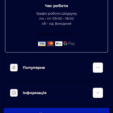
Час роботи
Графік роботи Шоуруму
пн – пт: 09 00 – 18 00
сб – нд: Вихідний
office@bt-coffee.com.ua
Популярне
Вбудована техніка
Кліматична техніка
Інформація
Аксесуари та насадки
Будинок, сад, город
Доставка
Косметичні прилади