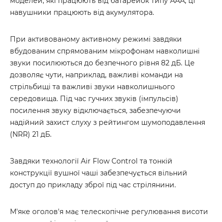
моделей, які працюють від батарейок типу ААА, ці
навушники працюють від акумулятора.
При активованому активному режимі завдяки
вбудованим спрямованим мікрофонам навколишні
звуки посилюються до безпечного рівня 82 дБ. Це
дозволяє чути, наприклад, важливі команди на
стрільбищі та важливі звуки навколишнього
середовища. Під час гучних звуків (імпульсів)
посилення звуку відключається, забезпечуючи
надійний захист слуху з рейтингом шумоподавлення
(NRR) 21 дБ.
Завдяки технології Air Flow Control та тонкій
конструкції вушної чаші забезпечується вільний
доступ до прикладу зброї під час стрілянини.
М'яке оголов'я має телескопічне регулювання висоти