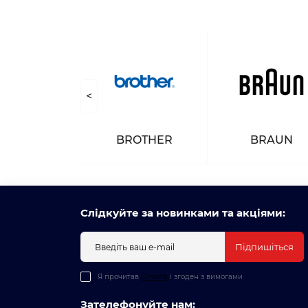
<
NASONIC
BROTHER
BRAUN
Слідкуйте за новинками та акціями:
Підпишіться
Я прочитав
Оплата
і згоден з вимогами
Зателефонуйте нам: