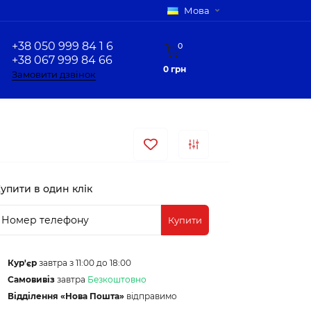
Мова
+38 050 999 84 1 6
0
+38 067 999 84 66
0 грн
Замовити дзвінок
упити в один клік
Купити
Кур'єр
завтра з 11:00 до 18:00
Самовивіз
завтра
Безкоштовно
Відділення «Нова Пошта»
відправимо