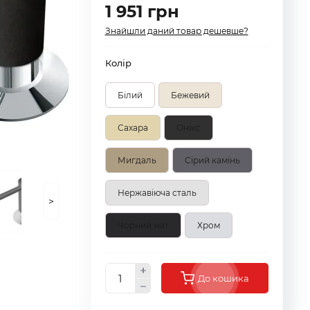
1 951 грн
Знайшли даний товар дешевше?
Колір
Білий
Бежевий
Сахара
Онікс
Мигдаль
Сірий камінь
Нержавіюча сталь
>
Чорний мат
Хром
До кошика