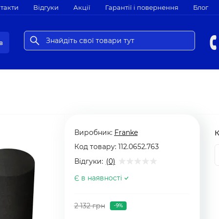
такти
Відгуки
Акції
Гарантії і повернення
Блог
в
Виробник:
Franke
К
Код товару:
112.0652.763
Відгуки:
(0)
Є в наявності
2 132 грн
-9%