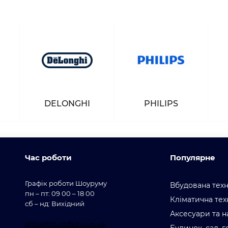
DELONGHI
PHILIPS
Час роботи
Популярне
Графік роботи Шоуруму
Вбудована техн
пн – пт: 09 00 – 18 00
Кліматична тех
сб – нд: Вихідний
Аксесуари та н
office@bt-coffee.com.ua