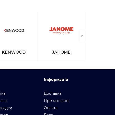
>
KENWOOD
JAHOME
Інформація
іка
Доставка
ніка
Про магазин
асадки
Оплата