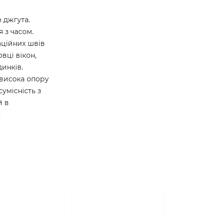
 джгута.
 з часом.
маційних швів
вці вікон,
динків.
 висока опору
сумісність з
й в
;