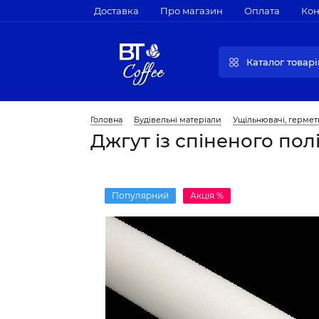
Доставка
Про магазин
Оплата
Кон
Каталог товарі
Головна
Будівельні матеріали
Ущільнювачі, гермет
Джгут із спіненого пол
Популярний
Акція %