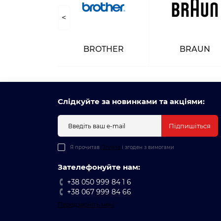
<
NASONIC
BROTHER
BRAUN
Слідкуйте за новинками та акціями:
Підпишіться
Я прочитав
Оплата
і згоден з вимогами
Зателефонуйте нам:
+38 050 999 84 1 6
+38 067 999 84 66
Передзвоніть мені