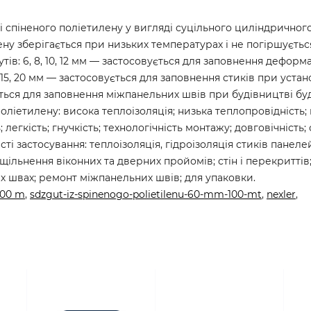
і спіненого поліетилену у вигляді суцільного циліндричного
ну зберігається при низьких температурах і не погіршується
утів: 6, 8, 10, 12 мм — застосовується для заповнення дефор
15, 20 мм — застосовується для заповнення стиків при устано
ується для заповнення міжпанельних швів при будівництві бу
оліетилену: висока теплоізоляція; низька теплопровідність;
легкість; гнучкість; технологічність монтажу; довговічність; 
і застосування: теплоізоляція, гідроізоляція стиків панеле
 ущільнення віконних та дверних пройомів; стін і перекриттів
 швах; ремонт міжпанельних швів; для упаковки.
100 m
,
sdzgut-iz-spinenogo-polietilenu-60-mm-100-mt
,
nexler
,