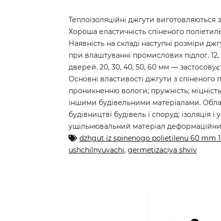
Теплоізоляційні джгути виготовляються з
Хороша еластичність спіненого поліетиле
Наявність на складі наступні розміри джг
при влаштуванні промислових підлог. 12, 
дверей. 20, 30, 40, 50, 60 мм — застосов
Основні властивості джгути з спіненого п
проникненню вологи; пружність; міцність; 
іншими будівельними матеріалами. Област
будівництві будівель і споруд; ізоляція і
ущільнювальний матеріал деформаційних
dzhgut iz spinenogo polietilenu 60 mm 
ushchilnyuvachi
,
germetizaciya shviv