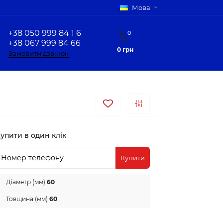
Мова
+38 050 999 84 1 6
0
+38 067 999 84 66
0 грн
Замовити дзвінок
упити в один клік
Купити
Діаметр (мм)
60
Товщина (мм)
60