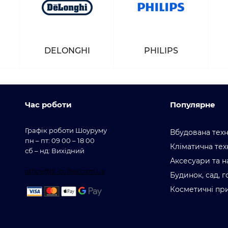
DELONGHI
PHILIPS
Час роботи
Популярне
Графік роботи Шоуруму
Вбудована техн
пн – пт: 09 00 – 18 00
Кліматична тех
сб – нд: Вихідний
Аксесуари та н
office@bt-coffee.com.ua
Будинок, сад, 
Косметичні пр