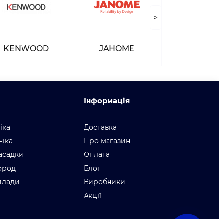
>
KENWOOD
JAHOME
Інформація
іка
Доставка
ніка
Про магазин
асадки
Оплата
город
Блог
илади
Виробники
Акції