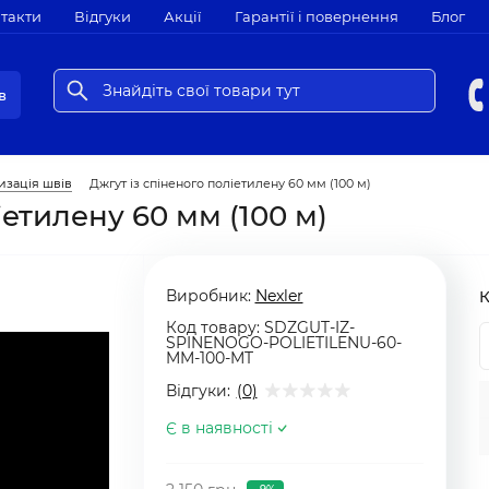
такти
Відгуки
Акції
Гарантії і повернення
Блог
в
изація швів
Джгут із спіненого поліетилену 60 мм (100 м)
іетилену 60 мм (100 м)
Виробник:
Nexler
К
Код товару:
SDZGUT-IZ-
SPINENOGO-POLIETILENU-60-
MM-100-MT
Відгуки:
(0)
Є в наявності