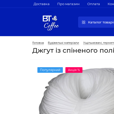
Доставка
Про магазин
Оплата
Кон
Каталог товарі
Головна
Будівельні матеріали
Ущільнювачі, гермет
Джгут із спіненого пол
Популярний
Акція %