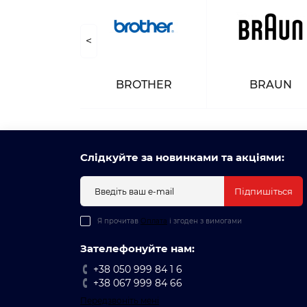
<
NASONIC
BROTHER
BRAUN
Слідкуйте за новинками та акціями:
Підпишіться
Я прочитав
Оплата
і згоден з вимогами
Зателефонуйте нам:
+38 050 999 84 1 6
+38 067 999 84 66
Передзвоніть мені