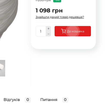
1 200 грн
-9%
1 098 грн
Знайшли даний товар дешевше?
До кошика
Відгуків
0
Питання
0