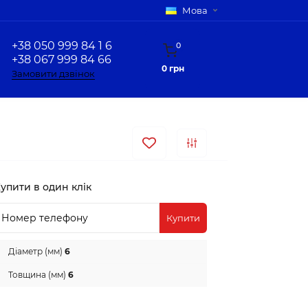
Мова
+38 050 999 84 1 6
0
+38 067 999 84 66
0 грн
Замовити дзвінок
упити в один клік
Купити
Діаметр (мм)
6
Товщина (мм)
6