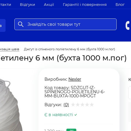
такти
Відгуки
Акції
Гарантії і повернення
Блог
в
изація швів
Джгут із спіненого поліетилену 6 мм (бухта 1000 м.пог)
іетилену 6 мм (бухта 1000 м.пог)
Виробник:
Nexler
К
Код товару:
SDZGUT-IZ-
SPINENOGO-POLIETILENU-6-
MM-BUXTA-1000-MPOGT
Відгуки:
(0)
Є в наявності