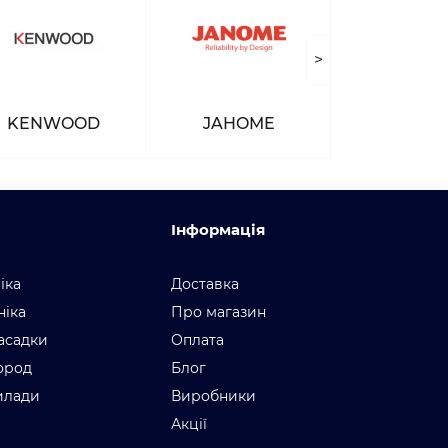
>
KENWOOD
JAHOME
Інформація
іка
Доставка
ніка
Про магазин
асадки
Оплата
город
Блог
илади
Виробники
Акції