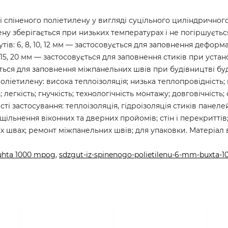
і спіненого поліетилену у вигляді суцільного циліндричного
ну зберігається при низьких температурах і не погіршується
утів: 6, 8, 10, 12 мм — застосовується для заповнення дефор
15, 20 мм — застосовується для заповнення стиків при устано
ується для заповнення міжпанельних швів при будівництві бу
оліетилену: висока теплоізоляція; низька теплопровідність;
легкість; гнучкість; технологічність монтажу; довговічність; 
і застосування: теплоізоляція, гідроізоляція стиків панеле
 ущільнення віконних та дверних пройомів; стін і перекриттів
швах; ремонт міжпанельних швів; для упаковки. Матеріал 
buhta 1000 mpog
,
sdzgut-iz-spinenogo-polietilenu-6-mm-buxta-