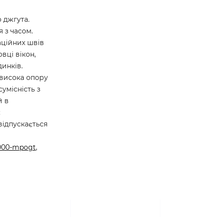
 джгута.
 з часом.
маційних швів
вці вікон,
динків.
 висока опору
сумісність з
й в
;
відпускається
1000-mpogt
,