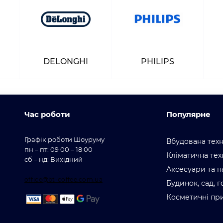
DELONGHI
PHILIPS
Час роботи
Популярне
Графік роботи Шоуруму
Вбудована техн
пн – пт: 09 00 – 18 00
Кліматична тех
сб – нд: Вихідний
Аксесуари та н
office@bt-coffee.com.ua
Будинок, сад, 
Косметичні пр