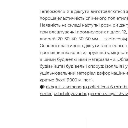
Теплоізоляційні джгути виготовляються з
Хороша еластичність спіненого поліетиле
Наявність на складі наступні розміри джг
при влаштуванні промислових підлог. 12, 
дверей. 20, 30, 40, 50, 60 мм — застосов
Основні властивості джгути з спіненого п
проникненню вологи; пружність; міцність; 
іншими будівельними матеріалами. Област
будівництві будівель і споруд; ізоляція і
ущільнювальний матеріал деформаційних 
кратно бухті (1000 м. пог.).
dzhgut iz spinenogo polietilenu 6 mm 
nexler
,
ushchilnyuvachi
,
germetizaciya shviv