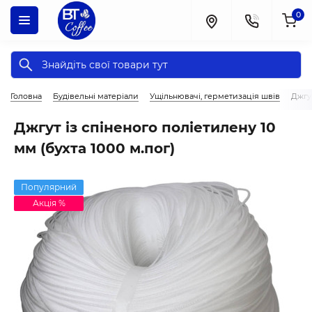
0
Головна
Будівельні матеріали
Ущільнювачі, герметизація швів
Джгут
Джгут із спіненого поліетилену 10
мм (бухта 1000 м.пог)
Популярний
Акція %