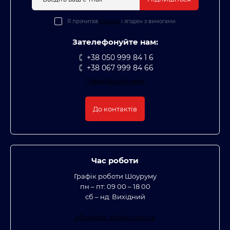
Я прочитав
Оплата
і згоден з вимогами
Зателефонуйте нам:
+38 050 999 84 1 6
+38 067 999 84 66
Передзвоніть мені
До контактів
Час роботи
Графік роботи Шоуруму
пн – пт: 09 00 – 18 00
сб – нд: Вихідний
office@bt-coffee.com.ua