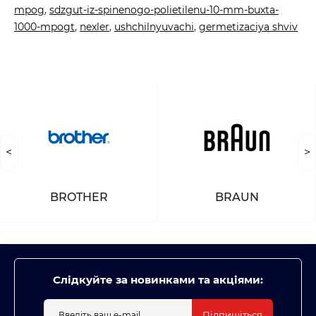
mpog
,
sdzgut-iz-spinenogo-polietilenu-10-mm-buxta-
1000-mpogt
,
nexler
,
ushchilnyuvachi
,
germetizaciya shviv
<
>
BROTHER
BRAUN
Слідкуйте за новинками та акціями:
Підпишіться