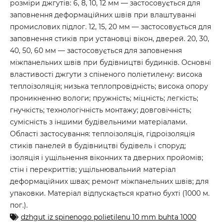
розміри джгутів: 6, 8, 10, 12 мм — застосовується для
заповнення деформаційних швів при влаштуванні
промислових підлог. 12, 15, 20 мм — застосовується для
заповнення стиків при установці вікон, дверей. 20, 30,
40, 50, 60 мм — застосовується для заповнення
міжпанельних швів при будівництві будинків. Основні
властивості джгути з спіненого поліетилену: висока
теплоізоляція; низька теплопровідність; висока опору
проникненню вологи; пружність; міцність; легкість;
гнучкість; технологічність монтажу; довговічність;
сумісність з іншими будівельними матеріалами.
Області застосування: теплоізоляція, гідроізоляція
стиків панелей в будівництві будівель і споруд;
ізоляція і ущільнення віконних та дверних пройомів;
стін і перекриттів; ущільнювальний матеріал
деформаційних швах; ремонт міжпанельних швів; для
упаковки. Матеріал відпускається кратно бухті (1000 м.
пог.).
dzhgut iz spinenogo polietilenu 10 mm buhta 1000