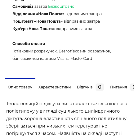
Самовивіз
завтра
Безкоштовно
Відділення «Нова Пошта»
відправимо завтра
Поштомат «Нова Пошта»
відправимо завтра
Кур'єр «Нова Пошта»
відправимо завтра
Способи оплати
Готівковий розрахунок, Безготівковий розрахунок,
банківськими картами Visa та MasterCard
0
0
Опис товару
Характеристики
Відгуків
Питання
Теплоізоляційні джгути виготовляються зі спіненого
поліетилену у вигляді суцільного циліндричного
джгута. Хороша еластичність спіненого поліетилену
зберігається при низьких температурах і не
погіршується з часом. Наявність на складі наступні