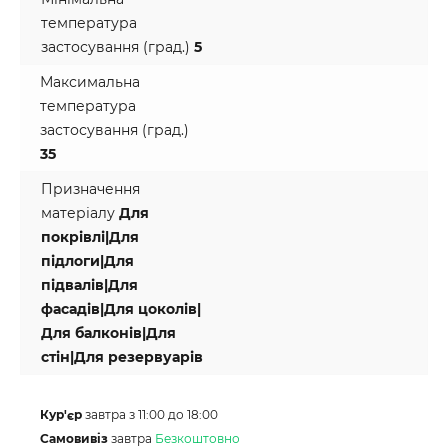
температура
застосування (град.)
5
Максимальна
температура
застосування (град.)
35
Призначення
матеріалу
Для
покрівлі|Для
підлоги|Для
підвалів|Для
фасадів|Для цоколів|
Для балконів|Для
стін|Для резервуарів
Кур'єр
завтра з 11:00 до 18:00
Самовивіз
завтра
Безкоштовно