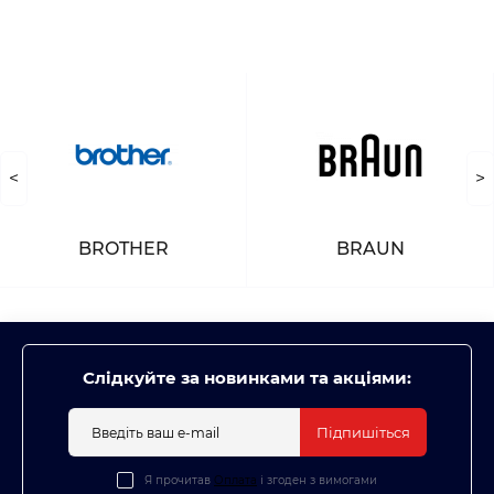
<
>
BROTHER
BRAUN
Слідкуйте за новинками та акціями:
Підпишіться
Я прочитав
Оплата
і згоден з вимогами