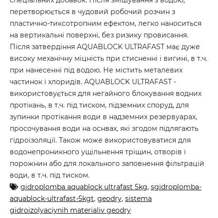
спеціальних добавок. Після змішування з водою,
перетворюється в чудовий робочий розчин з
пластично-тиксотропним ефектом, легко наноситься
на вертикальні поверхні, без ризику провисання.
Після затвердіння AQUABLOCK ULTRAFAST має дуже
високу механічну міцність при стисненні і вигині, в т.ч.
при нанесенні під водою. Не містить металевих
частинок і хлоридів. AQUABLOCK ULTRAFAST -
використовується для негайного блокування водних
протікань, в т.ч. під тиском, підземних споруд, для
зупинки протікання води в надземних резервуарах,
просочування води на оснвах, які згодом підлягають
гідроізоляції. Також може використовуватися для
водонепроникного ущільнення тріщин, отворів і
порожнин або для локального заповнення фільтрацій
води, в т.ч. під тиском.
gidroplomba aquablock ultrafast 5kg
,
sgidroplomba-
aquablock-ultrafast-5kgt
,
geodry
,
sistema
gidroizolyaciynih materialiv geodry