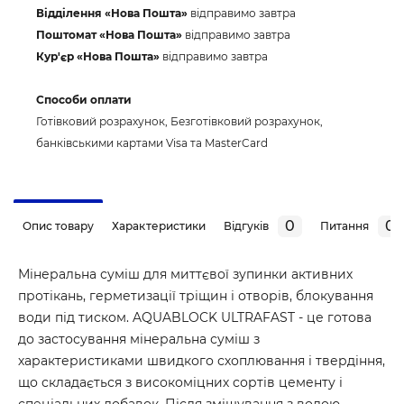
Відділення «Нова Пошта»
відправимо завтра
Поштомат «Нова Пошта»
відправимо завтра
Кур'єр «Нова Пошта»
відправимо завтра
Способи оплати
Готівковий розрахунок, Безготівковий розрахунок,
банківськими картами Visa та MasterCard
0
0
Опис товару
Характеристики
Відгуків
Питання
Мінеральна суміш для миттєвої зупинки активних
протікань, герметизації тріщин і отворів, блокування
води під тиском. AQUABLOCK ULTRAFAST - це готова
до застосування мінеральна суміш з
характеристиками швидкого схоплювання і твердіння,
що складається з високоміцних сортів цементу і