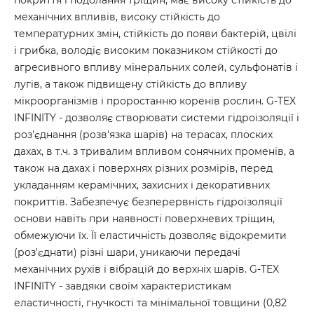
покриття і подолання тріщин, має високу стійкість до
механічних впливів, високу стійкість до
температурних змін, стійкість до появи бактерій, цвілі
і грибка, володіє високим показником стійкості до
агресивного впливу мінеральних солей, сульфонатів і
лугів, а також підвищену стійкість до впливу
мікроорганізмів і проростанню коренів рослин. G-TEX
INFINITY - дозволяє створювати системи гідроізоляції і
роз'єднання (розв'язка шарів) на терасах, плоских
дахах, в т.ч. з тривалим впливом сонячних променів, а
також на дахах і поверхнях різних розмірів, перед
укладанням керамічних, захисних і декоративних
покриттів. Забезпечує безперервність гідроізоляції
основи навіть при наявності поверхневих тріщин,
обмежуючи їх. Її еластичність дозволяє відокремити
(роз'єднати) різні шари, уникаючи передачі
механічних рухів і вібрацій до верхніх шарів. G-TEX
INFINITY - завдяки своїм характеристикам
еластичності, гнучкості та мінімальної товщини (0,82