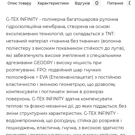
0
0
Опис товару
Характеристики
Відгуків
Питання
G-TEX INFINITY - полімерна багатошарова рулонна
гідроізоляційна мембрана, створена на основі
ексклюзивних технологій, що складається з: TNT:
нетканий матеріал «тканина без тканини» (волокна
поліестеру з високим показником стійкості до лугів),
які забезпечують високе зчеплення з спеціальними
адгезивами GEODRY і високу міцність при
розтягуванні. FPO: подвійний шар гнучких
поліолефінів + EVA (Етиленвінілацетат) з постійною
еластичністю і змінною геометрією, що дозволяє
компенсувати і поглинати зміни в розмірах
поверхонь. G-TEX INFINITY здатна компенсувати
теплові та фізико-механічні дії, до яких піддається, без
зміни структурних характеристик. G-TEX INFINITY -
водонепроникна, що роз'єднує, стійка до розривів і
пошкоджень, еластична, гнучка, з високою здатністю