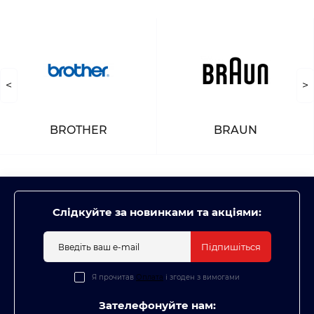
<
>
BROTHER
BRAUN
Слідкуйте за новинками та акціями:
Підпишіться
Я прочитав
Оплата
і згоден з вимогами
Зателефонуйте нам: