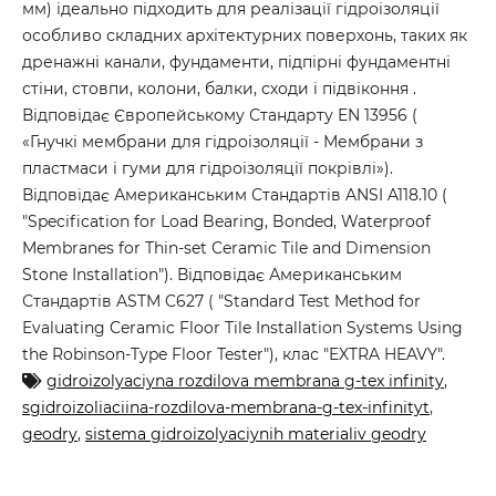
мм) ідеально підходить для реалізації гідроізоляції
особливо складних архітектурних поверхонь, таких як
дренажні канали, фундаменти, підпірні фундаментні
стіни, стовпи, колони, балки, сходи і підвіконня .
Відповідає Європейському Стандарту EN 13956 (
«Гнучкі мембрани для гідроізоляції - Мембрани з
пластмаси і гуми для гідроізоляції покрівлі»).
Відповідає Американським Стандартів ANSI A118.10 (
"Specification for Load Bearing, Bonded, Waterproof
Membranes for Thin-set Ceramic Tile and Dimension
Stone Installation"). Відповідає Американським
Стандартів ASTM C627 ( "Standard Test Method for
Evaluating Ceramic Floor Tile Installation Systems Using
the Robinson-Type Floor Tester"), клас "EXTRA HEAVY".
gidroizolyaciyna rozdilova membrana g-tex infinity
,
sgidroizoliaciina-rozdilova-membrana-g-tex-infinityt
,
geodry
,
sistema gidroizolyaciynih materialiv geodry