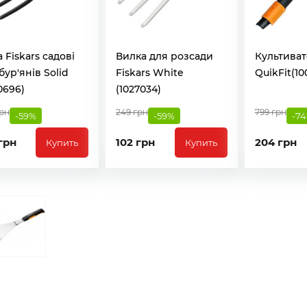
 Fiskars садові
Вилка для розсади
Культиват
бур'янів Solid
Fiskars White
QuikFit(10
0696)
(1027034)
грн
249 грн
799 грн
-59%
-59%
-7
грн
102 грн
204 грн
Купить
Купить