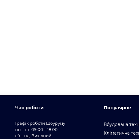
Час роботи
Популярне
Графік роботи Шоуруму
Вбудована техн
пн – пт: 09 00 – 18 00
Кліматична тех
сб – нд: Вихідний