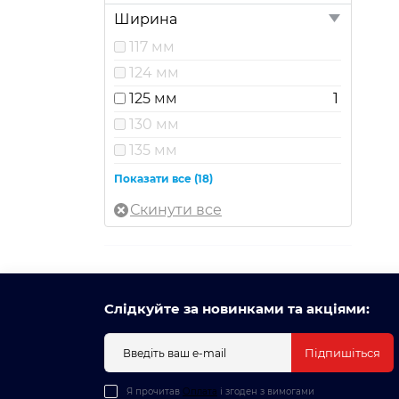
Ширина
117 мм
124 мм
125 мм
1
130 мм
135 мм
148 мм
Показати все (18)
150 мм
155 мм
185 мм
190 мм
199 мм
Слідкуйте за новинками та акціями:
200 мм
Підпишіться
205 мм
55 мм
Я прочитав
Оплата
і згоден з вимогами