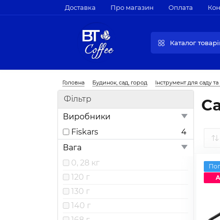
Доставка
Про магазин
Оплата
Кон
Каталог товарі
Головна
Будинок, сад, город
Інструмент для саду та
Фільтр
Са
Виробники
Fiskars
4
Вага
0, 28 кг
По
120 г
А
130 г
140 г
168 г