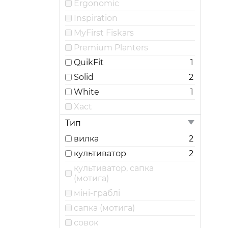
Ergonomic
Inspiration
MyFirst Fiskars
Premium Planters
QuikFit
1
Solid
2
White
1
Xact
Тип
вилка
2
культиватор
2
культиватор, сапка
(мотига)
міні-граблі
сапка (мотига)
совок