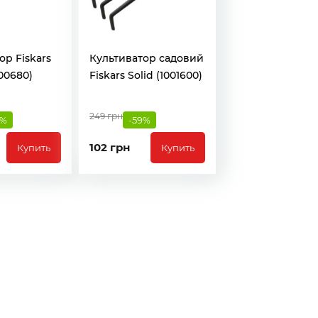
ор Fiskars
Культиватор садовий
00680)
Fiskars Solid (1001600)
249 грн
4%
-59%
102 грн
Купить
Купить