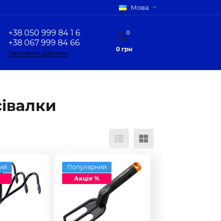
Мова
+38 050 999 84 1 6
0
+38 067 999 84 66
0 грн
Замовити дзвінок
сівалки
ий
Популярний
Акція %