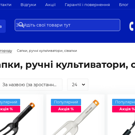
такти
Відгуки
Акції
Гарантії і повернення
Блог
в
 городу
Сапки, ручні культиватори, сівалки
пки, ручні культиватори, 
пулярний
Популярний
Популярн
кція %
Акція %
Акція %